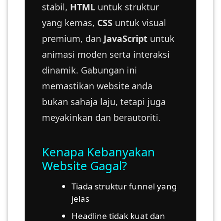
stabil,
HTML
untuk struktur
SABAH(0)
yang kemas,
CSS
untuk visual
premium, dan
JavaScript
untuk
SARAWAK(2)
animasi moden serta interaksi
dinamik. Gabungan ini
memastikan website anda
JOHOR(8)
bukan sahaja laju, tetapi juga
meyakinkan dan berautoriti.
MELAKA(53)
Kenapa Kebanyakan
PENANG(2)
Website Gagal?
PERLIS(6)
Tiada struktur funnel yang
jelas
Headline tidak kuat dan
KUALA