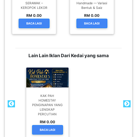
SERAWAK –
Handmade — Variasi
KEROPOK LEKOR
Bentuk & Saiz
RM 0.00
RM 0.00
BACA LAGI
BACA LAGI
Lain Lain Iklan Dari Kedai yang sama
KAK PAH
HOMESTAY
PENGINAPAN YANG
LENGKAP
PERCUTIAN
RM 0.00
BACA LAGI