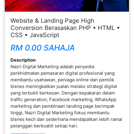
FESYEN
WANITA(0)
Website & Landing Page High
Conversion Berasaskan PHP • HTML •
CSS • JavaScript
KECANTIKAN(7)
RM 0.00 SAHAJA
FESYEN
Description
LELAKI(0)
Nazri Digital Marketing adalah penyedia
perkhidmatan pemasaran digital profesional yang
membantu usahawan, peniaga online dan pemilik
MINYAK
bisnes meningkatkan jualan melalui strategi digital
WANGI(8)
yang terbukti berkesan. Dengan kepakaran dalam
traffic generation, Facebook marketing, WhatsApp
marketing dan pembinaan landing page berimpak
PENDIDIKAN(19)
tinggi, Nazri Digital Marketing fokus membantu
bisnes kecil dan sederhana mendapatkan lebih ramai
pelanggan berkualiti setiap hari.
DERMA
DAN