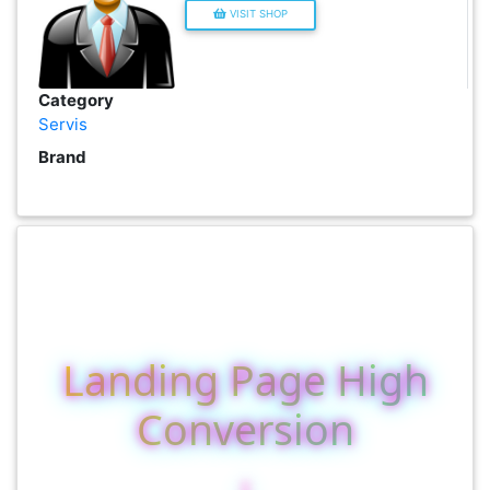
VISIT SHOP
KENDERAAN(6)
Category
ELEKTRONIK(5)
Servis
Brand
SUKAN/HOBI(2)
PERCUTIAN
&
PELANCONGAN(1)
Landing Page High
RUMAH
&
Con
BARANG
PERIBADI(4)