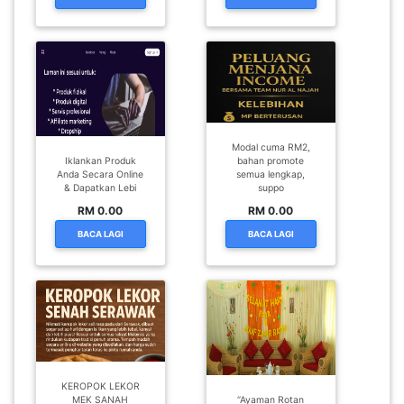
Modal cuma RM2,
Iklankan Produk
bahan promote
Anda Secara Online
semua lengkap,
& Dapatkan Lebi
suppo
RM 0.00
RM 0.00
BACA LAGI
BACA LAGI
KEROPOK LEKOR
MEK SANAH
“Ayaman Rotan