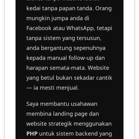
kedai tanpa papan tanda. Orang
mungkin jumpa anda di
PAHANG(13)
Facebook atau WhatsApp, tetapi
tanpa sistem yang tersusun,
KELANTAN(22)
anda bergantung sepenuhnya
kepada manual follow-up dan
PERAK(41)
harapan semata-mata. Website
yang betul bukan sekadar cantik
NEGERI
— ia mesti menjual.
SEMBILAN(10)
Saya membantu usahawan
KEDAH(13)
membina landing page dan
website strategik menggunakan
TERENGGANU(12)
PHP
untuk sistem backend yang