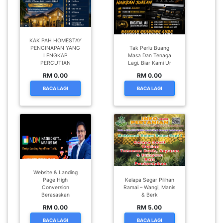
KAK PAH HOMESTAY
PENGINAPAN YANG
Tak Perlu Buang
LENGKAP
Masa Dan Tenaga
PERCUTIAN
Lagi. Biar Kami Ur
RM 0.00
RM 0.00
BACA LAGI
BACA LAGI
Website & Landing
Page High
Kelapa Segar Pilihan
Conversion
Ramai – Wangi, Manis
Berasaskan
& Berk
RM 0.00
RM 5.00
BACA LAGI
BACA LAGI