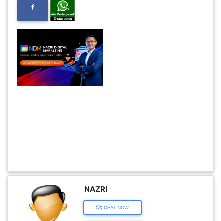
INFAK(0)
TUDUNG(0)
ARTIKEL(14)
PEMBORONG(2)
PRODUK
DIGITAL(29)
MAKANAN(25)
NAZRI
CHAT NOW
PERNIAGAAN(41)