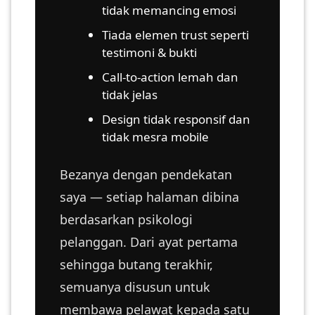
tidak memancing emosi
LUMPUR(16)
Tiada elemen trust seperti
testimoni & bukti
PUTRAJAYA(9)
Call-to-action lemah dan
tidak jelas
LABUAN(2)
Design tidak responsif dan
tidak mesra mobile
MALAYSIA(82)
Bezanya dengan pendekatan
saya — setiap halaman dibina
INDONESIA(1)
berdasarkan psikologi
pelanggan. Dari ayat pertama
SINGAPORE(0)
sehingga butang terakhir,
semuanya disusun untuk
BRUNEI(0)
membawa pelawat kepada satu