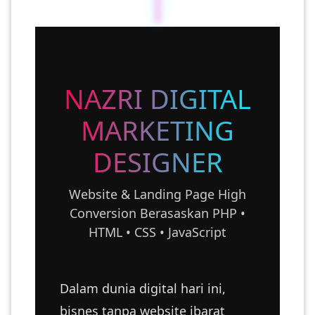
|
PEKERJAAN(0)
SERVIS(17)
NAZRI DIGITAL
HARTA
MARKETING
BENDA(1)
DESIGNER
LAIN-
LAIN
Website & Landing Page High
KEPERLUAN(16)
Conversion Berasaskan PHP •
HTML • CSS • JavaScript
SELECT NEGERI
Dalam dunia digital hari ini,
bisnes tanpa website ibarat
SELANGOR(37)