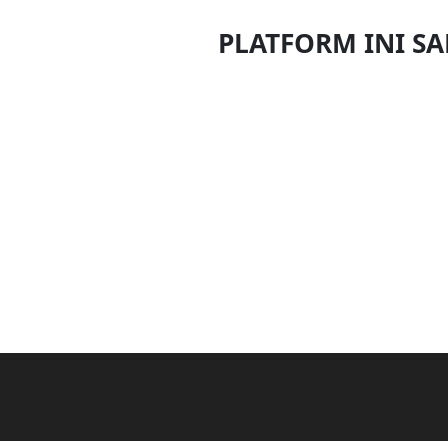
DAN
PLATFORM INI S
INFAK(0)
TUDUNG(0)
ARTIKEL(14)
PEMBORONG(2)
PRODUK
DIGITAL(29)
MAKANAN(25)
PERNIAGAAN(41)