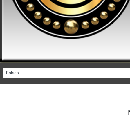
FESYEN
WANITA(0)
KECANTIKAN(7)
FESYEN
LELAKI(0)
MINYAK
WANGI(8)
PENDIDIKAN(19)
DERMA