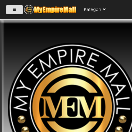
Kategori
SELECT
CATEGORY
PRODUK(0)
BABIES(0)
KESIHATAN(80)
Previous
PERNIAGAAN
RUNCIT(1)