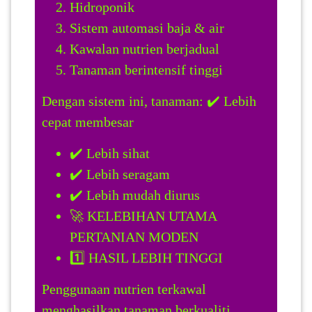
Hidroponik
Sistem automasi baja & air
Kawalan nutrien berjadual
Tanaman berintensif tinggi
Dengan sistem ini, tanaman: ✔️ Lebih
cepat membesar
✔️ Lebih sihat
✔️ Lebih seragam
✔️ Lebih mudah diurus
🚀 KELEBIHAN UTAMA
PERTANIAN MODEN
1️⃣ HASIL LEBIH TINGGI
Penggunaan nutrien terkawal
menghasilkan tanaman berkualiti