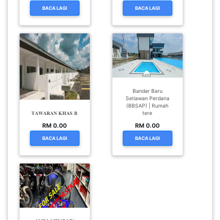
BACA LAGI
BACA LAGI
Bandar Baru
Setiawan Perdana
(BBSAP) | Rumah
𝐓𝐀𝐖𝐀𝐑𝐀𝐍 𝐊𝐇𝐀𝐒 𝐁
tere
RM 0.00
RM 0.00
BACA LAGI
BACA LAGI