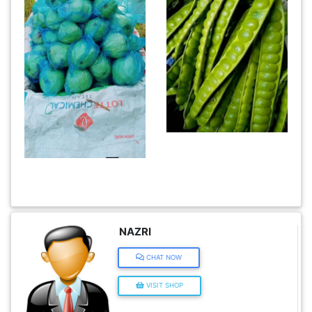
PEKERJAAN(0)
SERVIS(17)
HARTA
BENDA(1)
LAIN-
LAIN
KEPERLUAN(16)
NAZRI
CHAT NOW
SELECT NEGERI
VISIT SHOP
SELANGOR(37)