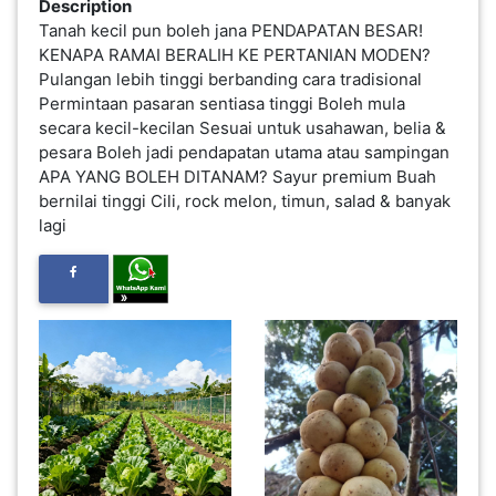
Description
INFAK(0)
Tanah kecil pun boleh jana PENDAPATAN BESAR!
KENAPA RAMAI BERALIH KE PERTANIAN MODEN?
Pulangan lebih tinggi berbanding cara tradisional
TUDUNG(0)
Permintaan pasaran sentiasa tinggi Boleh mula
secara kecil-kecilan Sesuai untuk usahawan, belia &
pesara Boleh jadi pendapatan utama atau sampingan
ARTIKEL(14)
APA YANG BOLEH DITANAM? Sayur premium Buah
bernilai tinggi Cili, rock melon, timun, salad & banyak
lagi
PEMBORONG(2)
PRODUK
DIGITAL(29)
MAKANAN(25)
PERNIAGAAN(41)