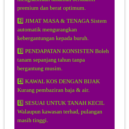
premium dan berat optimum.
2️⃣ JIMAT MASA & TENAGA Sistem
automatik mengurangkan
kebergantungan kepada buruh.
3️⃣ PENDAPATAN KONSISTEN Boleh
tanam sepanjang tahun tanpa
bergantung musim.
4️⃣ KAWAL KOS DENGAN BIJAK
Kurang pembaziran baja & air.
5️⃣ SESUAI UNTUK TANAH KECIL
Walaupun kawasan terhad, pulangan
masih tinggi.