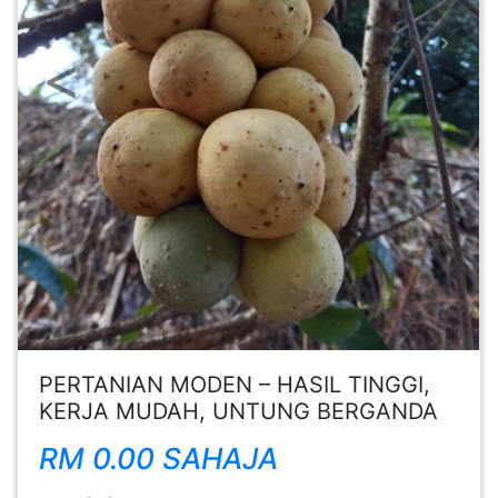
FESYEN
Previous
Next
WANITA(0)
KECANTIKAN(7)
FESYEN
LELAKI(0)
MINYAK
WANGI(8)
PERTANIAN MODEN – HASIL TINGGI,
PENDIDIKAN(19)
KERJA MUDAH, UNTUNG BERGANDA
RM 0.00 SAHAJA
DERMA
DAN