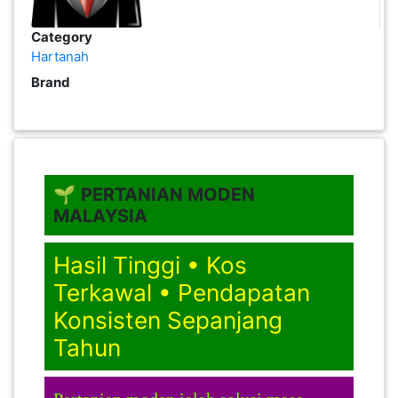
Category
PAHANG(13)
Hartanah
Brand
KELANTAN(22)
PERAK(41)
🌱
PERTANIAN MODEN
MALAYSIA
NEGERI
SEMBILAN(10)
Hasil Tinggi • Kos
Terkawal • Pendapatan
KEDAH(13)
Konsisten Sepanjang
Tahun
TERENGGANU(12)