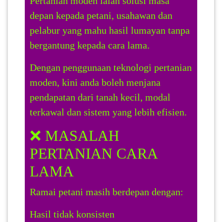
Pertanian moden ialah solusi masa
depan kepada petani, usahawan dan
SABAH(0)
pelabur yang mahu hasil lumayan tanpa
bergantung kepada cara lama.
SARAWAK(2)
Dengan penggunaan teknologi pertanian
moden, kini anda boleh menjana
JOHOR(8)
pendapatan dari tanah kecil, modal
terkawal dan sistem yang lebih efisien.
MELAKA(53)
❌ MASALAH
PERTANIAN CARA
PENANG(2)
LAMA
PERLIS(6)
Ramai petani masih berdepan dengan:
Hasil tidak konsisten
KUALA