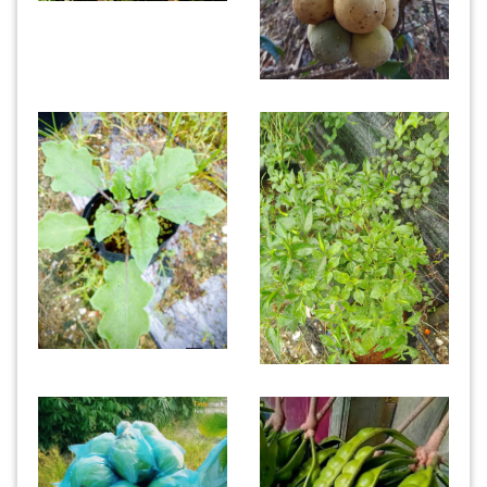
KENDERAAN(6)
ELEKTRONIK(5)
SUKAN/HOBI(2)
PERCUTIAN
&
PELANCONGAN(1)
RUMAH
&
BARANG
PERIBADI(4)