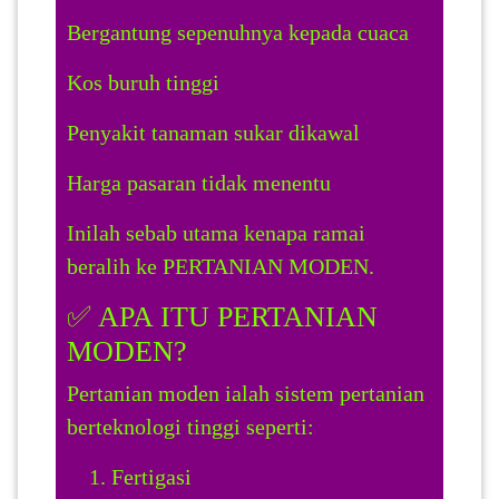
LUMPUR(16)
Bergantung sepenuhnya kepada cuaca
Kos buruh tinggi
PUTRAJAYA(9)
Penyakit tanaman sukar dikawal
LABUAN(2)
Harga pasaran tidak menentu
Inilah sebab utama kenapa ramai
MALAYSIA(82)
beralih ke PERTANIAN MODEN.
✅ APA ITU PERTANIAN
INDONESIA(1)
MODEN?
SINGAPORE(0)
Pertanian moden ialah sistem pertanian
berteknologi tinggi seperti:
BRUNEI(0)
Fertigasi