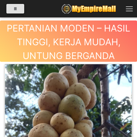
PERTANIAN MODEN – HASIL
TINGGI, KERJA MUDAH,
SELECT CATEGORY
UNTUNG BERGANDA
PRODUK(0)
BABIES(0)
KESIHATAN(80)
PERNIAGAAN
RUNCIT(1)