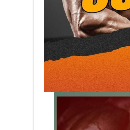
LUMPUR(16)
PUTRAJAYA(9)
LABUAN(2)
MALAYSIA(82)
INDONESIA(1)
SINGAPORE(0)
BRUNEI(0)