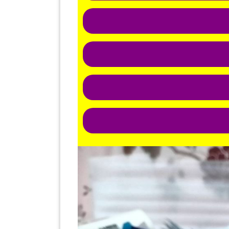
KENDERAAN(6)
ELEKTRONIK(5)
SUKAN/HOBI(2)
PERCUTIAN
&
PELANCONGAN(1)
RUMAH
&
BARANG
PERIBADI(4)