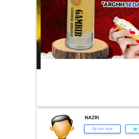
FESYEN
WANITA(0)
KECANTIKAN(7)
FESYEN
LELAKI(0)
MINYAK
WANGI(8)
PENDIDIKAN(19)
NAZRI
CHAT NOW
V
DERMA
DAN