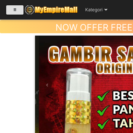
Kategori
NOW OFFER FREE
SELECT CATEGORY
PRODUK(0)
BABIES(0)
Previous
KESIHATAN(80)
PERNIAGAAN
RUNCIT(1)