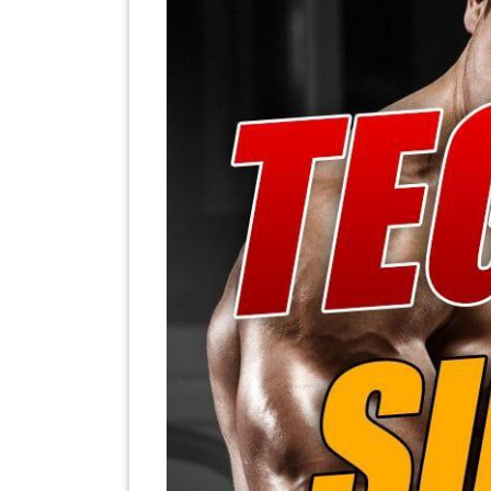
SABAH(0)
SARAWAK(2)
JOHOR(8)
MELAKA(53)
PENANG(2)
PERLIS(6)
KUALA