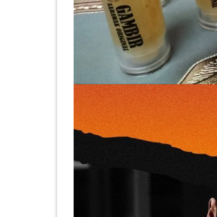
PAHANG(13)
KELANTAN(22)
PERAK(41)
NEGERI
SEMBILAN(10)
KEDAH(13)
TERENGGANU(12)