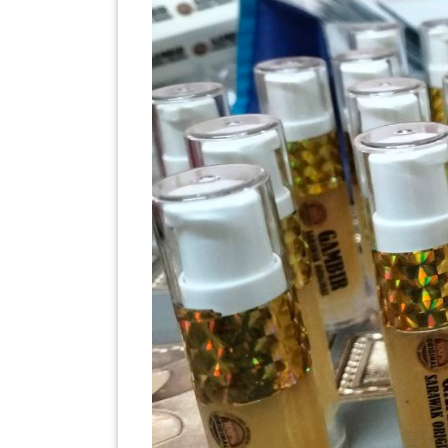
PEKERJAAN(0)
SERVIS(17)
HARTA
BENDA(1)
LAIN-
LAIN
KEPERLUAN(16)
SELECT NEGERI
SELANGOR(37)