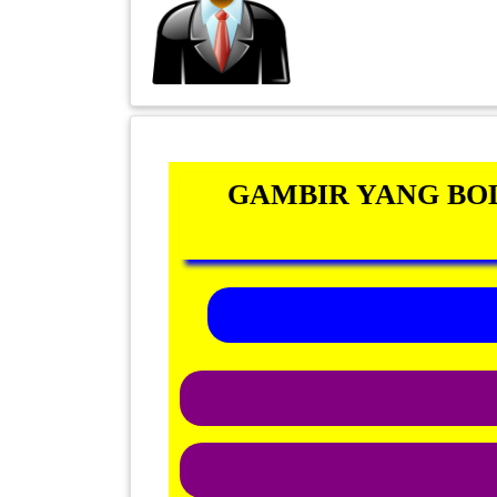
INFAK(0)
TUDUNG(0)
ARTIKEL(14)
GAMBIR YANG BO
PEMBORONG(2)
PRODUK
DIGITAL(29)
MAKANAN(25)
PERNIAGAAN(41)