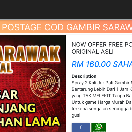
 POSTAGE COD GAMBIR SARAWA
NOW OFFER FREE P
ORIGINAL ASLI
RM 160.00 SAH
Description
Spray 2 Kali Jer Pati Gambir
Next
Bertarung Lebih Dari 1 Jam
yang TAK MELEKIT Tanpa Ba
Untuk game Harga Murah Dan 
terkena sengatan serangga b
gusi