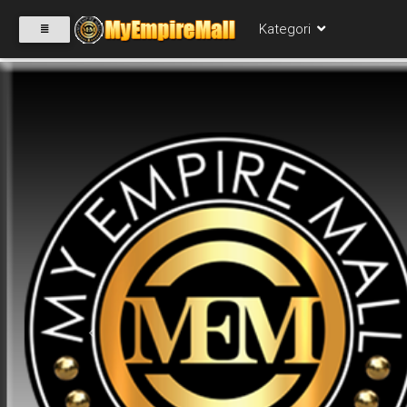
Kategori
SELECT
CATEGORY
PRODUK(0)
BABIES(0)
KESIHATAN(80)
Previous
PERNIAGAAN
RUNCIT(1)