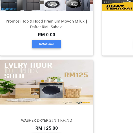
DAN
INFAK(0)
Promosi Hob & Hood Premium Movon Milux |
Daftar RM1 Sahaja!
TUDUNG(0)
RM 0.00
BACA LAGI
ARTIKEL(14)
PEMBORONG(2)
PRODUK
DIGITAL(29)
MAKANAN(25)
WASHER DRYER 2 IN 1 KHIND
RM 125.00
PERNIAGAAN(41)