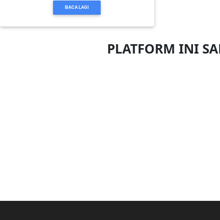
BACA LAGI
KENDERAAN(6)
PLATFORM INI S
ELEKTRONIK(5)
SUKAN/HOBI(2)
PERCUTIAN
&
PELANCONGAN(1)
RUMAH
&
BARANG
PERIBADI(4)