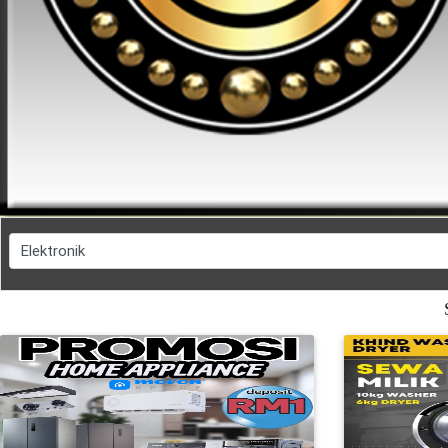
FESYEN
WANITA(0)
KECANTIKAN(7)
FESYEN
LELAKI(0)
MINYAK
WANGI(8)
PENDIDIKAN(19)
DERMA