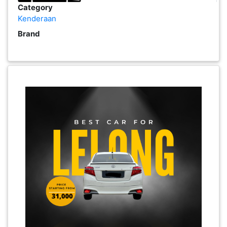
Category
PEKERJAAN(0)
Kenderaan
Brand
SERVIS(17)
HARTA
BENDA(1)
LAIN-
LAIN
KEPERLUAN(16)
SELECT NEGERI
SELANGOR(37)