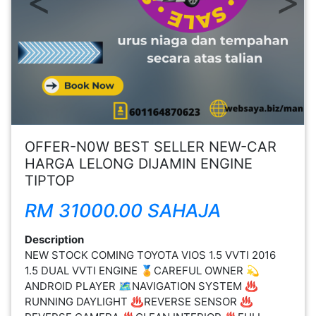
FESYEN
WANITA(0)
KECANTIKAN(7)
FESYEN
OFFER-N0W BEST SELLER NEW-CAR
LELAKI(0)
HARGA LELONG DIJAMIN ENGINE
TIPTOP
MINYAK
RM 31000.00 SAHAJA
WANGI(8)
Description
PENDIDIKAN(19)
NEW STOCK COMING TOYOTA VIOS 1.5 VVTI 2016
1.5 DUAL VVTI ENGINE 🏅CAREFUL OWNER 💫
ANDROID PLAYER 🗺️NAVIGATION SYSTEM ♨️
DERMA
RUNNING DAYLIGHT ♨️REVERSE SENSOR ♨️
DAN