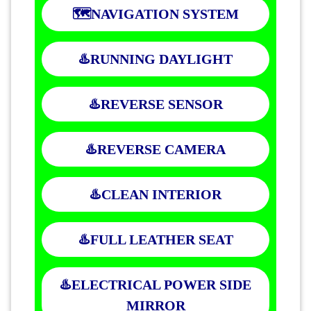
🗺️NAVIGATION SYSTEM
♨️RUNNING DAYLIGHT
♨️REVERSE SENSOR
♨️REVERSE CAMERA
♨️CLEAN INTERIOR
♨️FULL LEATHER SEAT
♨️ELECTRICAL POWER SIDE
MIRROR