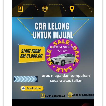
PAHANG(13)
KELANTAN(22)
PERAK(41)
NEGERI
SEMBILAN(10)
KEDAH(13)
TERENGGANU(12)