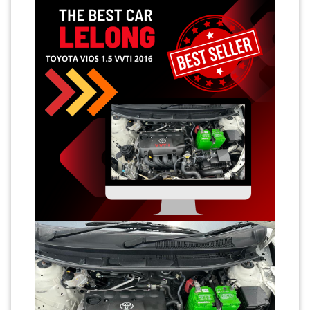
SABAH(0)
SARAWAK(2)
JOHOR(8)
MELAKA(53)
PENANG(2)
PERLIS(6)
KUALA