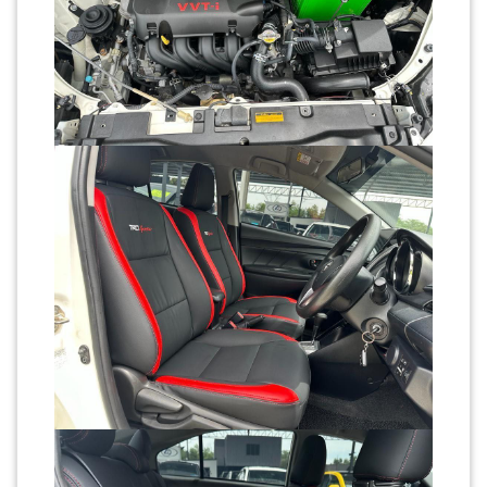
LUMPUR(16)
PUTRAJAYA(9)
LABUAN(2)
MALAYSIA(82)
INDONESIA(1)
SINGAPORE(0)
BRUNEI(0)