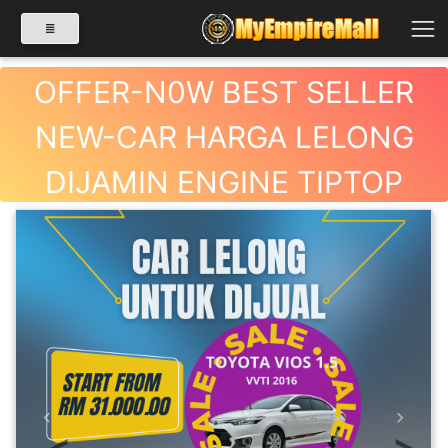
OFFER-N0W BEST SELLER
NEW-CAR HARGA LELONG
SELECT CATEGORY
DIJAMIN ENGINE TIPTOP
PRODUK(0)
BABIES(0)
KESIHATAN(80)
PERNIAGAAN
RUNCIT(1)
Previous
Next