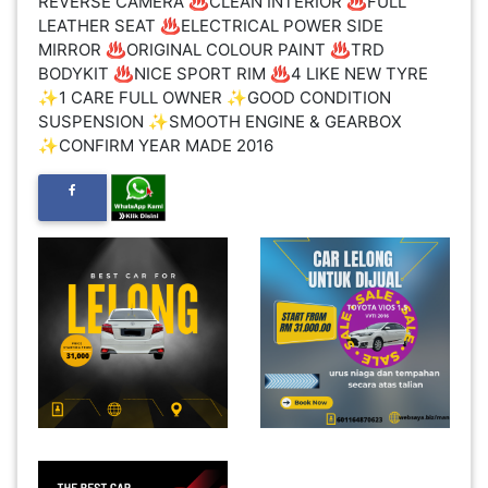
REVERSE CAMERA ♨️CLEAN INTERIOR ♨️FULL
INFAK(0)
LEATHER SEAT ♨️ELECTRICAL POWER SIDE
MIRROR ♨️ORIGINAL COLOUR PAINT ♨️TRD
BODYKIT ♨️NICE SPORT RIM ♨️4 LIKE NEW TYRE
TUDUNG(0)
✨1 CARE FULL OWNER ✨GOOD CONDITION
SUSPENSION ✨SMOOTH ENGINE & GEARBOX
✨CONFIRM YEAR MADE 2016
ARTIKEL(14)
PEMBORONG(2)
PRODUK
DIGITAL(29)
MAKANAN(25)
PERNIAGAAN(41)