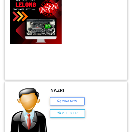
KENDERAAN(6)
ELEKTRONIK(5)
SUKAN/HOBI(2)
PERCUTIAN
&
PELANCONGAN(1)
NAZRI
RUMAH
CHAT NOW
&
VISIT SHOP
BARANG
PERIBADI(4)