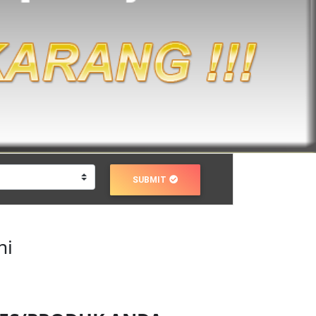
SUBMIT
ni