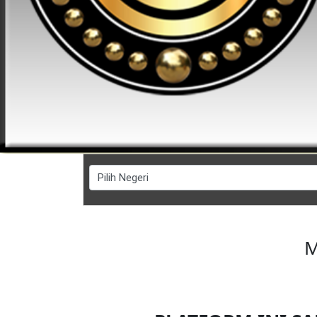
FESYEN
WANITA(0)
KECANTIKAN(7)
FESYEN
LELAKI(0)
MINYAK
WANGI(8)
M
PENDIDIKAN(19)
DERMA