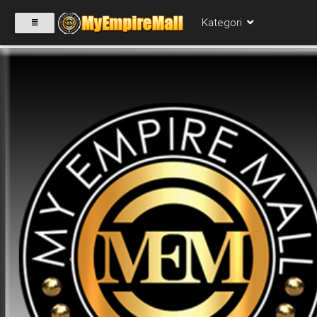
Kategori
SELECT
CATEGORY
PRODUK(0)
BABIES(0)
KESIHATAN(80)
Previous
PERNIAGAAN
RUNCIT(1)