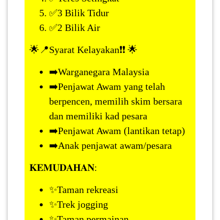
✅3 Bilik Tidur
✅️2 Bilik Air
PAHANG(13)
🌟📍Syarat Kelayakan❗️❗️ 🌟
KELANTAN(22)
➡️Warganegara Malaysia
➡️Penjawat Awam yang telah
PERAK(41)
berpencen, memilih skim bersara
dan memiliki kad pesara
NEGERI
➡️Penjawat Awam (lantikan tetap)
SEMBILAN(10)
➡️Anak penjawat awam/pesara
𝐊𝐄𝐌𝐔𝐃𝐀𝐇𝐀𝐍:
KEDAH(13)
✨Taman rekreasi
✨Trek jogging
TERENGGANU(12)
✨Taman permainan