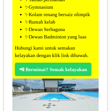
✨Gymnasium
SABAH(0)
✨Kolam renang bersaiz olimpik
✨Rumah kelab
SARAWAK(2)
✨Dewan Serbaguna
✨Dewan Badminton yang luas
JOHOR(8)
Hubungi kami untuk semakan
kelayakan dengan klik link dibawah.
MELAKA(53)
📲 Berminat? Semak kelayakan
PENANG(2)
PERLIS(6)
KUALA