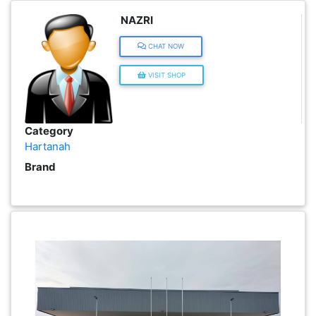
NAZRI
KENDERAAN(6)
CHAT NOW
ELEKTRONIK(5)
VISIT SHOP
SUKAN/HOBI(2)
Category
Hartanah
PERCUTIAN
Brand
&
PELANCONGAN(1)
RUMAH
&
BARANG
PERIBADI(4)