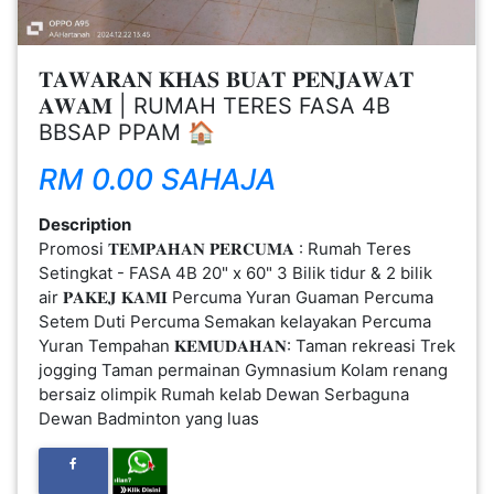
FESYEN
WANITA(0)
𝐓𝐀𝐖𝐀𝐑𝐀𝐍 𝐊𝐇𝐀𝐒 𝐁𝐔𝐀𝐓 𝐏𝐄𝐍𝐉𝐀𝐖𝐀𝐓
𝐀𝐖𝐀𝐌 | RUMAH TERES FASA 4B
BBSAP PPAM 🏠
KECANTIKAN(7)
RM 0.00 SAHAJA
FESYEN
Description
LELAKI(0)
Promosi 𝐓𝐄𝐌𝐏𝐀𝐇𝐀𝐍 𝐏𝐄𝐑𝐂𝐔𝐌𝐀 : Rumah Teres
Setingkat - FASA 4B 20" x 60" 3 Bilik tidur & 2 bilik
air 𝐏𝐀𝐊𝐄𝐉 𝐊𝐀𝐌𝐈 Percuma Yuran Guaman Percuma
MINYAK
Setem Duti Percuma Semakan kelayakan Percuma
WANGI(8)
Yuran Tempahan 𝐊𝐄𝐌𝐔𝐃𝐀𝐇𝐀𝐍: Taman rekreasi Trek
jogging Taman permainan Gymnasium Kolam renang
bersaiz olimpik Rumah kelab Dewan Serbaguna
PENDIDIKAN(19)
Dewan Badminton yang luas
DERMA
DAN