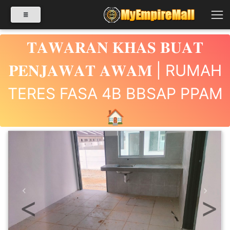
𝐓𝐀𝐖𝐀𝐑𝐀𝐍 𝐊𝐇𝐀𝐒 𝐁𝐔𝐀𝐓
𝐏𝐄𝐍𝐉𝐀𝐖𝐀𝐓 𝐀𝐖𝐀𝐌 | RUMAH
SELECT CATEGORY
TERES FASA 4B BBSAP PPAM
PRODUK(0)
🏠
BABIES(0)
KESIHATAN(80)
Previous
Next
PERNIAGAAN
RUNCIT(1)