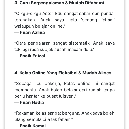
3
.
Guru
Berpengalaman &
Mudah
Difahami
SABAH(0)
“Cikgu-cikgu Aster Edu sangat sabar dan pandai
terangkan. Anak saya kata ‘senang faham’
walaupun belajar online.”
SARAWAK(2)
—
Puan
Azlina
“Cara pengajaran sangat sistematik. Anak saya
tak lagi rasa subjek susah macam dulu."
JOHOR(8)
—
Encik
Faizal
MELAKA(53)
4
.
Kelas
Online
Yang
Fleksibel &
Mudah
Akses
“Sebagai ibu bekerja, kelas online ini sangat
PENANG(2)
membantu. Anak boleh belajar dari rumah tanpa
perlu hantar ke pusat tuisyen.”
—
Puan
Nadia
PERLIS(6)
“Rakaman kelas sangat berguna. Anak saya boleh
ulang semula bila tak faham.”
—
Encik
Kamal
KUALA