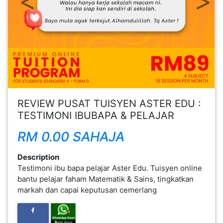
FESYEN
WANITA(0)
KECANTIKAN(7)
FESYEN
REVIEW PUSAT TUISYEN ASTER EDU :
LELAKI(0)
TESTIMONI IBUBAPA & PELAJAR
RM 0.00 SAHAJA
MINYAK
WANGI(8)
Description
Testimoni ibu bapa pelajar Aster Edu. Tuisyen online
bantu pelajar faham Matematik & Sains, tingkatkan
PENDIDIKAN(19)
markah dan capai keputusan cemerlang
DERMA
DAN