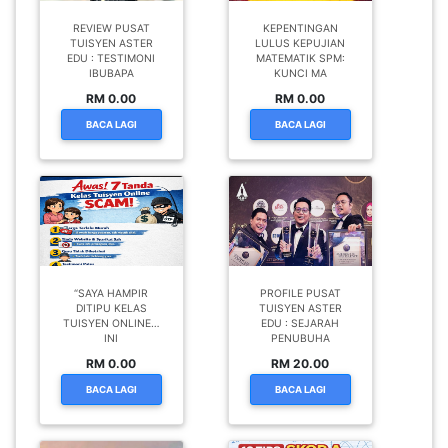
REVIEW PUSAT
KEPENTINGAN
TUISYEN ASTER
LULUS KEPUJIAN
EDU : TESTIMONI
MATEMATIK SPM:
IBUBAPA
KUNCI MA
RM 0.00
RM 0.00
BACA LAGI
BACA LAGI
“SAYA HAMPIR
PROFILE PUSAT
DITIPU KELAS
TUISYEN ASTER
TUISYEN ONLINE…
EDU : SEJARAH
INI
PENUBUHA
RM 0.00
RM 20.00
BACA LAGI
BACA LAGI