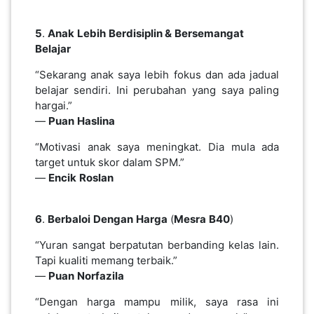
LUMPUR(16)
5
.
Anak
Lebih
Berdisiplin &
Bersemangat
Belajar
PUTRAJAYA(9)
“Sekarang anak saya lebih fokus dan ada jadual
belajar sendiri. Ini perubahan yang saya paling
LABUAN(2)
hargai.”
—
Puan
Haslina
“Motivasi anak saya meningkat. Dia mula ada
MALAYSIA(82)
target untuk skor dalam SPM.”
—
Encik
Roslan
INDONESIA(1)
6
.
Berbaloi
Dengan
Harga
(
Mesra
B40
)
SINGAPORE(0)
“Yuran sangat berpatutan berbanding kelas lain.
Tapi kualiti memang terbaik.”
—
Puan
Norfazila
BRUNEI(0)
“Dengan harga mampu milik, saya rasa ini