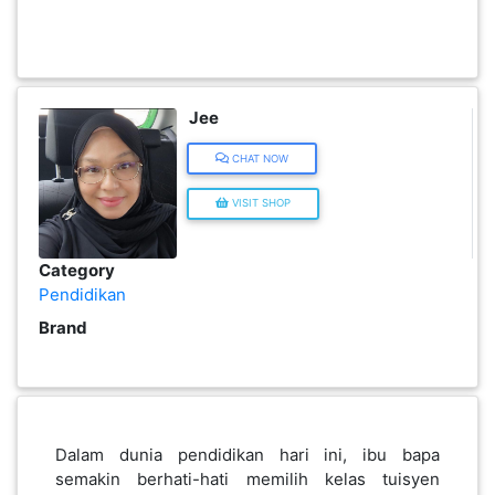
KENDERAAN(6)
ELEKTRONIK(5)
Jee
CHAT NOW
SUKAN/HOBI(2)
VISIT SHOP
PERCUTIAN
Category
&
Pendidikan
PELANCONGAN(1)
Brand
RUMAH
&
BARANG
Dalam dunia pendidikan hari ini, ibu bapa
PERIBADI(4)
semakin berhati-hati memilih kelas tuisyen