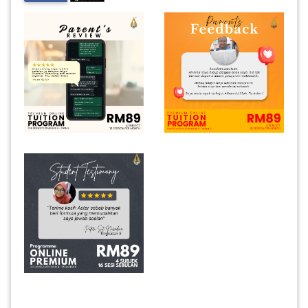
INFAK(0)
TUDUNG(0)
ARTIKEL(14)
PEMBORONG(2)
PRODUK
DIGITAL(29)
MAKANAN(25)
PERNIAGAAN(41)