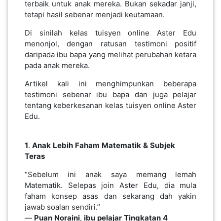
terbaik untuk anak mereka. Bukan sekadar janji,
PEKERJAAN(0)
tetapi hasil sebenar menjadi keutamaan.
Di sinilah kelas tuisyen online Aster Edu
menonjol, dengan ratusan testimoni positif
SERVIS(17)
daripada ibu bapa yang melihat perubahan ketara
pada anak mereka.
HARTA
Artikel kali ini menghimpunkan beberapa
BENDA(1)
testimoni sebenar ibu bapa dan juga pelajar
tentang keberkesanan kelas tuisyen online Aster
Edu.
LAIN-
LAIN
KEPERLUAN(16)
1
.
Anak
Lebih
Faham
Matematik
&
Subjek
Teras
“Sebelum ini anak saya memang lemah
SELECT NEGERI
Matematik. Selepas join Aster Edu, dia mula
faham konsep asas dan sekarang dah yakin
jawab soalan sendiri.”
—
Puan
Noraini
,
ibu
pelajar
Tingkatan
4
SELANGOR(37)