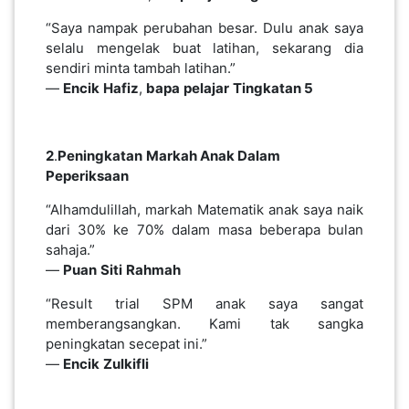
“Saya nampak perubahan besar. Dulu anak saya
selalu mengelak buat latihan, sekarang dia
PAHANG(13)
sendiri minta tambah latihan.”
—
Encik
Hafiz
,
bapa
pelajar
Tingkatan 5
KELANTAN(22)
2
.
Peningkatan
Markah Anak
Dalam
Peperiksaan
PERAK(41)
“Alhamdulillah, markah Matematik anak saya naik
dari 30% ke 70% dalam masa beberapa bulan
NEGERI
sahaja.”
SEMBILAN(10)
—
Puan
Siti
Rahmah
“Result trial SPM anak saya sangat
KEDAH(13)
memberangsangkan. Kami tak sangka
peningkatan secepat ini.”
—
Encik
Zulkifli
TERENGGANU(12)