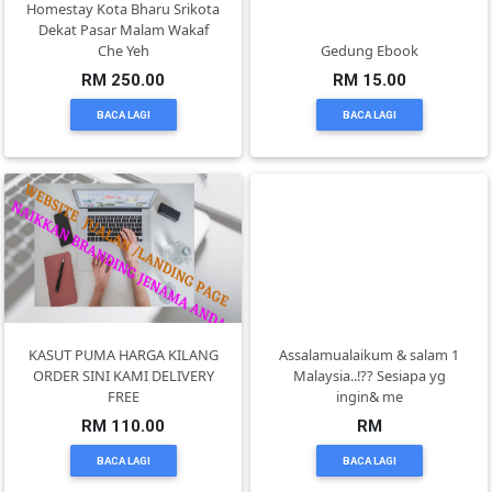
Homestay Kota Bharu Srikota
DAN
Dekat Pasar Malam Wakaf
INFAK(0)
Che Yeh
Gedung Ebook
RM 250.00
RM 15.00
BACA LAGI
BACA LAGI
TUDUNG(0)
ARTIKEL(14)
PEMBORONG(2)
PRODUK
DIGITAL(29)
KASUT PUMA HARGA KILANG
Assalamualaikum & salam 1
ORDER SINI KAMI DELIVERY
Malaysia..!?? Sesiapa yg
FREE
ingin& me
MAKANAN(25)
RM 110.00
RM
BACA LAGI
BACA LAGI
PERNIAGAAN(41)