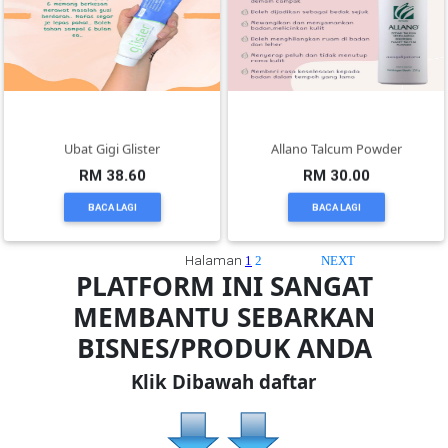
TERENGGANU(12)
SABAH(0)
Ubat Gigi Glister
Allano Talcum Powder
SARAWAK(2)
RM 38.60
RM 30.00
BACA LAGI
BACA LAGI
JOHOR(8)
Halaman
1
2
NEXT
PLATFORM INI SANGAT
MELAKA(53)
MEMBANTU SEBARKAN
BISNES/PRODUK ANDA
PENANG(2)
Klik Dibawah daftar
PERLIS(6)