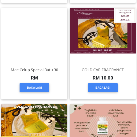
KENDERAAN(6)
ELEKTRONIK(5)
SUKAN/HOBI(2)
Mee Celup Special Batu 30
GOLD CAR FRAGRANCE
PERCUTIAN
RM
RM 10.00
&
BACA LAGI
BACA LAGI
PELANCONGAN(1)
RUMAH
&
BARANG
PERIBADI(4)