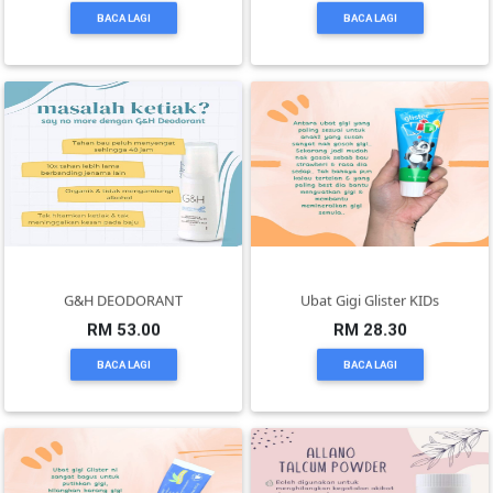
BACA LAGI
BACA LAGI
SELANGOR(37)
PAHANG(13)
KELANTAN(22)
PERAK(41)
G&H DEODORANT
Ubat Gigi Glister KIDs
RM 53.00
RM 28.30
NEGERI
SEMBILAN(10)
BACA LAGI
BACA LAGI
KEDAH(13)