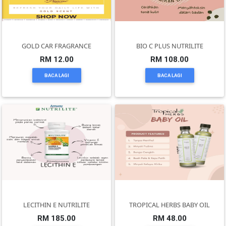
PEKERJAAN(0)
GOLD CAR FRAGRANCE
BIO C PLUS NUTRILITE
SERVIS(17)
RM 12.00
RM 108.00
BACA LAGI
BACA LAGI
HARTA
BENDA(1)
LAIN-
LAIN
KEPERLUAN(16)
SELECT
LECITHIN E NUTRILITE
TROPICAL HERBS BABY OIL
NEGERI
RM 185.00
RM 48.00