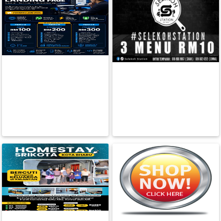
Mewah Wal
BAHRU
RM 0.00
RM 10.00
FESYEN
BACA LAGI
BACA LAGI
WANITA(0)
KECANTIKAN(7)
FESYEN
LELAKI(0)
MINYAK
WANGI(8)
PENDIDIKAN(19)
DERMA