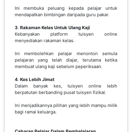
Ini membuka peluang kepada pelajar untuk
SABAH(0)
mendapatkan bimbingan daripada guru pakar.
3
.
Rakaman
Kelas
Untuk
Ulang Kaji
SARAWAK(2)
Kebanyakan platform tuisyen online
menyediakan rakaman kelas.
JOHOR(8)
Ini membolehkan pelajar menonton semula
pelajaran yang telah diajar, terutama ketika
membuat ulang kaji sebelum peperiksaan.
MELAKA(53)
4
.
Kos
Lebih
Jimat
Dalam banyak kes, tuisyen online lebih
PENANG(2)
berpatutan berbanding pusat tuisyen fizikal.
Ini menjadikannya pilihan yang lebih mampu milik
PERLIS(6)
bagi ramai keluarga.
KUALA
Cabaran
Pelajar
Dalam
Pembelajaran