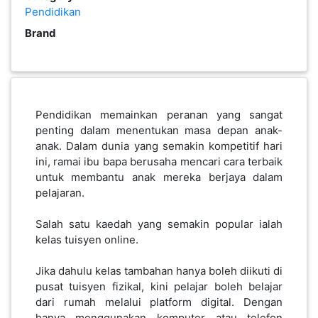
Pendidikan
KENDERAAN(6)
Brand
ELEKTRONIK(5)
Pendidikan memainkan peranan yang sangat
SUKAN/HOBI(2)
penting dalam menentukan masa depan anak-
anak. Dalam dunia yang semakin kompetitif hari
ini, ramai ibu bapa berusaha mencari cara terbaik
PERCUTIAN
untuk membantu anak mereka berjaya dalam
&
pelajaran.
PELANCONGAN(1)
Salah satu kaedah yang semakin popular ialah
kelas tuisyen online.
RUMAH
&
Jika dahulu kelas tambahan hanya boleh diikuti di
BARANG
pusat tuisyen fizikal, kini pelajar boleh belajar
PERIBADI(4)
dari rumah melalui platform digital. Dengan
hanya menggunakan komputer atau telefon