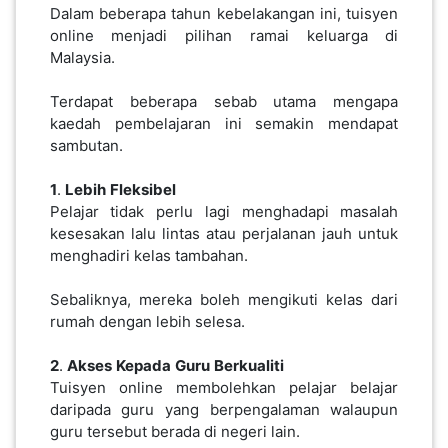
Dalam beberapa tahun kebelakangan ini, tuisyen
online menjadi pilihan ramai keluarga di
Malaysia.
PAHANG(13)
Terdapat beberapa sebab utama mengapa
kaedah pembelajaran ini semakin mendapat
KELANTAN(22)
sambutan.
1
.
Lebih
Fleksibel
PERAK(41)
Pelajar tidak perlu lagi menghadapi masalah
kesesakan lalu lintas atau perjalanan jauh untuk
menghadiri kelas tambahan.
NEGERI
SEMBILAN(10)
Sebaliknya, mereka boleh mengikuti kelas dari
rumah dengan lebih selesa.
KEDAH(13)
2
.
Akses
Kepada
Guru
Berkualiti
Tuisyen online membolehkan pelajar belajar
daripada guru yang berpengalaman walaupun
TERENGGANU(12)
guru tersebut berada di negeri lain.