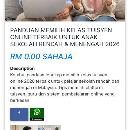
FESYEN
WANITA(0)
PANDUAN MEMILIH KELAS TUISYEN
KECANTIKAN(7)
ONLINE TERBAIK UNTUK ANAK
SEKOLAH RENDAH & MENENGAH 2026
FESYEN
RM 0.00 SAHAJA
LELAKI(0)
Description
Ketahui panduan lengkap memilih kelas tuisyen
MINYAK
online 2026 terbaik untuk pelajar sekolah rendah dan
WANGI(8)
menengah di Malaysia. Tips memilih platform
tuisyen, guru dan sistem pembelajaran online yang
berkesan
PENDIDIKAN(19)
DERMA
DAN