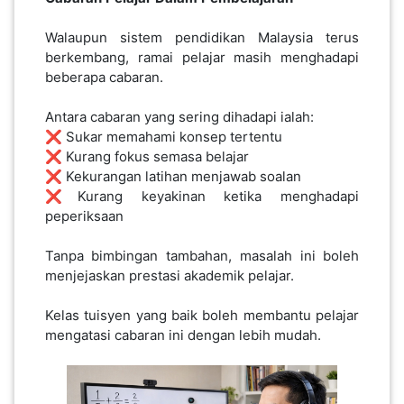
LUMPUR(16)
Walaupun sistem pendidikan Malaysia terus
berkembang, ramai pelajar masih menghadapi
PUTRAJAYA(9)
beberapa cabaran.
Antara cabaran yang sering dihadapi ialah:
LABUAN(2)
❌ Sukar memahami konsep tertentu
❌ Kurang fokus semasa belajar
❌ Kekurangan latihan menjawab soalan
MALAYSIA(82)
❌Kurang keyakinan ketika menghadapi
peperiksaan
INDONESIA(1)
Tanpa bimbingan tambahan, masalah ini boleh
menjejaskan prestasi akademik pelajar.
SINGAPORE(0)
Kelas tuisyen yang baik boleh membantu pelajar
mengatasi cabaran ini dengan lebih mudah.
BRUNEI(0)