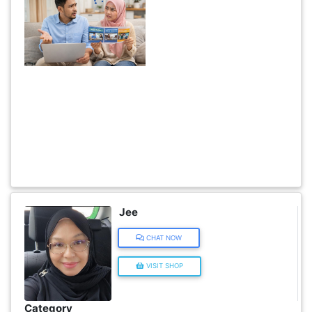
INFAK(0)
TUDUNG(0)
ARTIKEL(14)
PEMBORONG(2)
PRODUK
DIGITAL(29)
Jee
CHAT NOW
MAKANAN(25)
VISIT SHOP
PERNIAGAAN(41)
Category