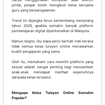
pintar, pelajar boleh mengikuti kelas bersama
PEKERJAAN(0)
guru yang berpengalaman.
Trend ini dijangka terus berkembang menjelang
SERVIS(17)
tahun 2026, apabila semakin banyak platform
pembelajaran digital diperkenalkan di Malaysia.
HARTA
Namun begitu, ibu bapa perlu berhati-hati kerana
BENDA(1)
tidak semua kelas tuisyen online menawarkan
kualiti pengajaran yang sama.
LAIN-
Oleh itu, memahami cara memilih platform yang
LAIN
sesuai adalah sangat penting bagi memastikan
KEPERLUAN(16)
anak-anak mendapat manfaat sepenuhnya
daripada kelas tersebut.
SELECT NEGERI
Mengapa
Kelas
Tuisyen
Online
Semakin
Popular?
SELANGOR(37)