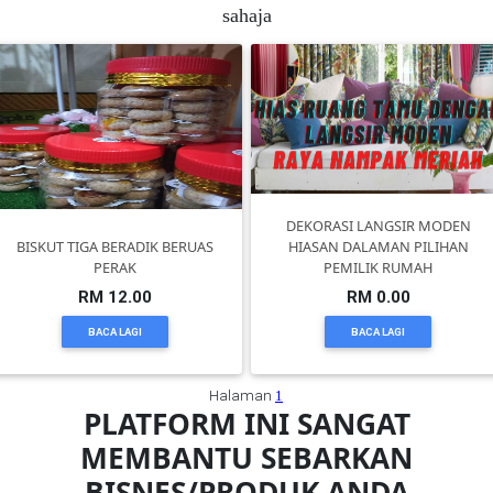
sahaja
FESYEN
WANITA(0)
KECANTIKAN(7)
DEKORASI LANGSIR MODEN
FESYEN
BISKUT TIGA BERADIK BERUAS
HIASAN DALAMAN PILIHAN
LELAKI(0)
PERAK
PEMILIK RUMAH
RM 12.00
RM 0.00
MINYAK
BACA LAGI
BACA LAGI
WANGI(8)
Halaman
1
PLATFORM INI SANGAT
PENDIDIKAN(19)
MEMBANTU SEBARKAN
BISNES/PRODUK ANDA
DERMA