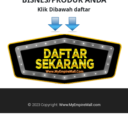
DAN
Klik Dibawah daftar
INFAK(0)
TUDUNG(0)
ARTIKEL(14)
PEMBORONG(2)
PRODUK
DIGITAL(29)
© 2023 Copyright:
Www.MyEmpireMall.com
MAKANAN(25)
PERNIAGAAN(41)