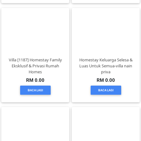
KENDERAAN(6)
ELEKTRONIK(5)
SUKAN/HOBI(2)
Villa [1187] Homestay Family
Homestay Keluarga Selesa &
Eksklusif & Privasi Rumah
Luas Untuk Semua-villa nain
Homes
priva
PERCUTIAN
RM 0.00
RM 0.00
&
BACA LAGI
BACA LAGI
PELANCONGAN(1)
RUMAH
&
BARANG
PERIBADI(4)