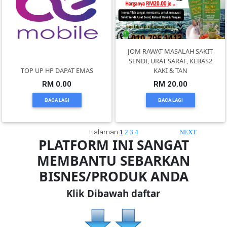
TERENGGANU(12)
SABAH(0)
JOM RAWAT MASALAH SAKIT
SENDI, URAT SARAF, KEBAS2
TOP UP HP DAPAT EMAS
KAKI & TAN
SARAWAK(2)
RM 0.00
RM 20.00
BACA LAGI
BACA LAGI
JOHOR(8)
Halaman
1
2
3
4
NEXT
PLATFORM INI SANGAT
MELAKA(53)
MEMBANTU SEBARKAN
BISNES/PRODUK ANDA
PENANG(2)
Klik Dibawah daftar
PERLIS(6)