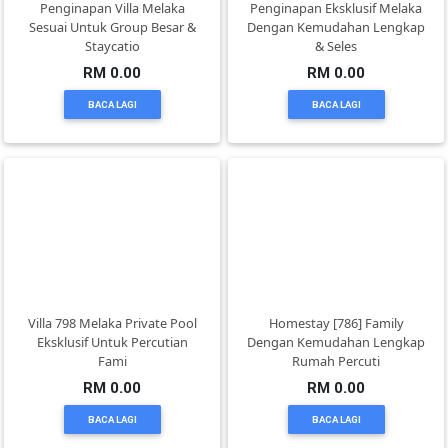
Penginapan Villa Melaka
Penginapan Eksklusif Melaka
DAN
Sesuai Untuk Group Besar &
Dengan Kemudahan Lengkap
INFAK(0)
Staycatio
& Seles
RM 0.00
RM 0.00
BACA LAGI
BACA LAGI
TUDUNG(0)
ARTIKEL(14)
PEMBORONG(2)
PRODUK
DIGITAL(29)
Villa 798 Melaka Private Pool
Homestay [786] Family
Eksklusif Untuk Percutian
Dengan Kemudahan Lengkap
Fami
Rumah Percuti
MAKANAN(25)
RM 0.00
RM 0.00
BACA LAGI
BACA LAGI
PERNIAGAAN(41)