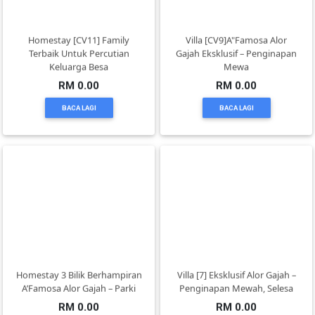
PEKERJAAN(0)
Homestay [CV11] Family
Villa [CV9]A"Famosa Alor
Terbaik Untuk Percutian
Gajah Eksklusif – Penginapan
Keluarga Besa
Mewa
SERVIS(17)
RM 0.00
RM 0.00
BACA LAGI
BACA LAGI
HARTA
BENDA(1)
LAIN-
LAIN
KEPERLUAN(16)
Homestay 3 Bilik Berhampiran
Villa [7] Eksklusif Alor Gajah –
SELECT
A’Famosa Alor Gajah – Parki
Penginapan Mewah, Selesa
NEGERI
RM 0.00
RM 0.00