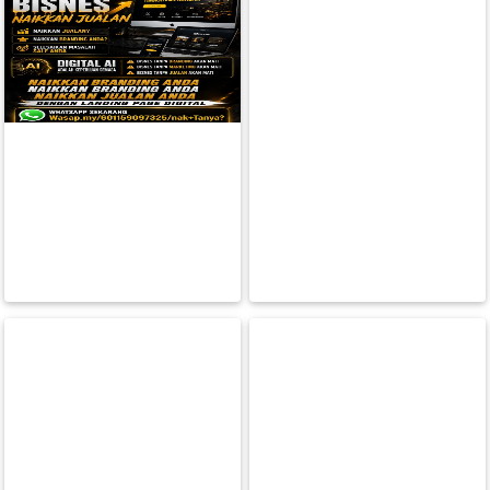
FESYEN
WANITA(0)
KECANTIKAN(7)
FESYEN
LELAKI(0)
MINYAK
WANGI(8)
PENDIDIKAN(19)
DERMA