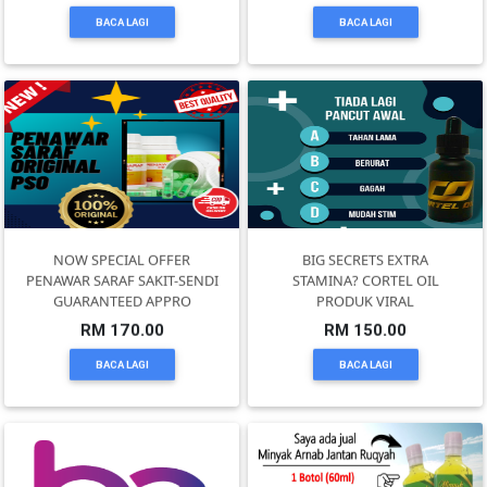
BACA LAGI
BACA LAGI
SELANGOR(37)
PAHANG(13)
KELANTAN(22)
PERAK(41)
NOW SPECIAL OFFER
BIG SECRETS EXTRA
PENAWAR SARAF SAKIT-SENDI
STAMINA? CORTEL OIL
GUARANTEED APPRO
PRODUK VIRAL
NEGERI
RM 170.00
RM 150.00
SEMBILAN(10)
BACA LAGI
BACA LAGI
KEDAH(13)