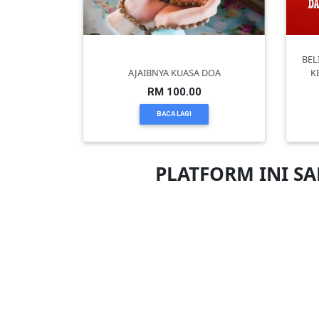
PEKERJAAN(0)
BEL
AJAIBNYA KUASA DOA
K
SERVIS(17)
RM 100.00
BACA LAGI
HARTA
BENDA(1)
PLATFORM INI S
LAIN-
LAIN
KEPERLUAN(16)
SELECT
NEGERI