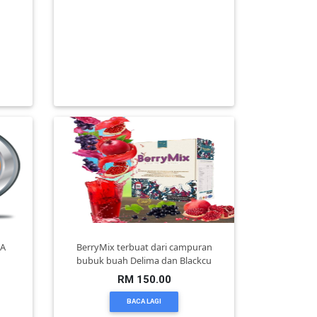
SET SOFA ROTAN BERKUALITI
si
TINGGI UNTUK RUMAH SESUAI JUGA
- P
UNT
RM 0.00
BACA LAGI
MA
BerryMix terbuat dari campuran
bubuk buah Delima dan Blackcu
RM 150.00
BACA LAGI