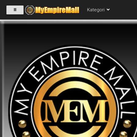
Kategori
SELECT
CATEGORY
PRODUK(0)
BABIES(0)
KESIHATAN(80)
Previous
PERNIAGAAN
RUNCIT(1)