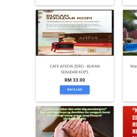
KENDERAAN(6)
ELEKTRONIK(5)
SUKAN/HOBI(2)
CAFE AFEEYA ZERO - BUKAN
Mas
SEKADAR KOPI.
PERCUTIAN
RM 33.00
&
BACA LAGI
PELANCONGAN(1)
RUMAH
&
BARANG
PERIBADI(4)