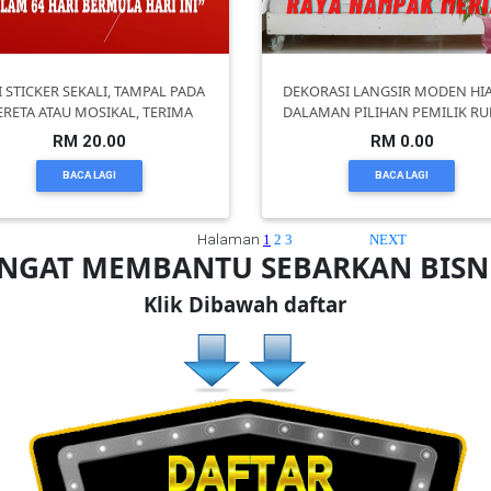
I STICKER SEKALI, TAMPAL PADA
DEKORASI LANGSIR MODEN HI
ERETA ATAU MOSIKAL, TERIMA
DALAMAN PILIHAN PEMILIK R
RM 20.00
RM 0.00
BACA LAGI
BACA LAGI
Halaman
1
2
3
NEXT
ANGAT MEMBANTU SEBARKAN BIS
Klik Dibawah daftar