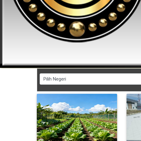
FESYEN
WANITA(0)
KECANTIKAN(7)
FESYEN
LELAKI(0)
MINYAK
WANGI(8)
PENDIDIKAN(19)
DERMA