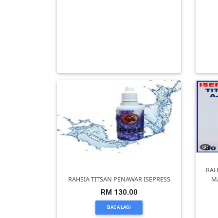
DAN
PERTANIAN MODEN – HASIL TINGGI,
B
INFAK(0)
KERJA MUDAH, UNTUNG BERGA
(BB
RM 0.00
TUDUNG(0)
BACA LAGI
ARTIKEL(14)
PEMBORONG(2)
PRODUK
DIGITAL(29)
RAH
RAHSIA TITSAN PENAWAR ISEPRESS
M
MAKANAN(25)
RM 130.00
BACA LAGI
PERNIAGAAN(41)