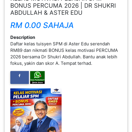
BONUS PERCUMA 2026 | DR SHUKRI
INFAK(0)
ABDULLAH & ASTER EDU
RM 0.00 SAHAJA
TUDUNG(0)
Description
Daftar kelas tuisyen SPM di Aster Edu serendah
ARTIKEL(14)
RM89 dan nikmati BONUS kelas motivasi PERCUMA
2026 bersama Dr Shukri Abdullah. Bantu anak lebih
PEMBORONG(2)
fokus, yakin dan skor A. Tempat terhad.
PRODUK
DIGITAL(29)
MAKANAN(25)
PERNIAGAAN(41)