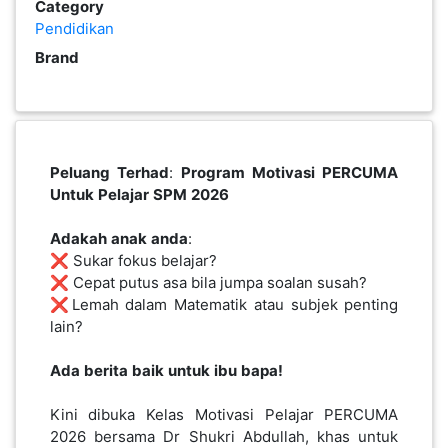
Category
PEKERJAAN(0)
Pendidikan
Brand
SERVIS(17)
HARTA
Peluang
Terhad
:
Program
Motivasi
PERCUMA
BENDA(1)
Untuk
Pelajar
SPM
2026
Adakah
anak
anda
:
LAIN-
❌ Sukar fokus belajar?
LAIN
❌ Cepat putus asa bila jumpa soalan susah?
KEPERLUAN(16)
❌Lemah dalam Matematik atau subjek penting
lain?
Ada
berita
baik
untuk
ibu
bapa!
SELECT NEGERI
Kini dibuka Kelas Motivasi Pelajar PERCUMA
2026 bersama Dr Shukri Abdullah, khas untuk
SELANGOR(37)