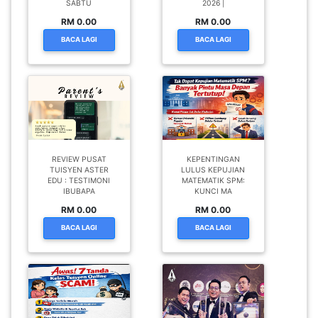
SABTU
2026 |
RM 0.00
RM 0.00
BACA LAGI
BACA LAGI
REVIEW PUSAT
KEPENTINGAN
TUISYEN ASTER
LULUS KEPUJIAN
EDU : TESTIMONI
MATEMATIK SPM:
IBUBAPA
KUNCI MA
RM 0.00
RM 0.00
BACA LAGI
BACA LAGI