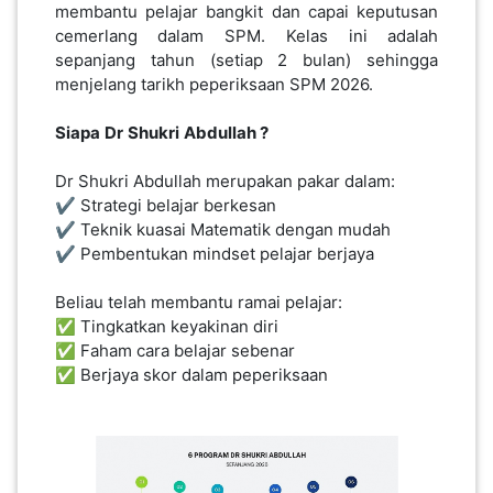
membantu pelajar bangkit dan capai keputusan
cemerlang dalam SPM. Kelas ini adalah
sepanjang tahun (setiap 2 bulan) sehingga
PAHANG(13)
menjelang tarikh peperiksaan SPM 2026.
Siapa
Dr
Shukri
Abdullah ?
KELANTAN(22)
Dr Shukri Abdullah merupakan pakar dalam:
✔️ Strategi belajar berkesan
PERAK(41)
✔️ Teknik kuasai Matematik dengan mudah
✔️ Pembentukan mindset pelajar berjaya
NEGERI
Beliau telah membantu ramai pelajar:
SEMBILAN(10)
✅ Tingkatkan keyakinan diri
✅ Faham cara belajar sebenar
✅ Berjaya skor dalam peperiksaan
KEDAH(13)
TERENGGANU(12)