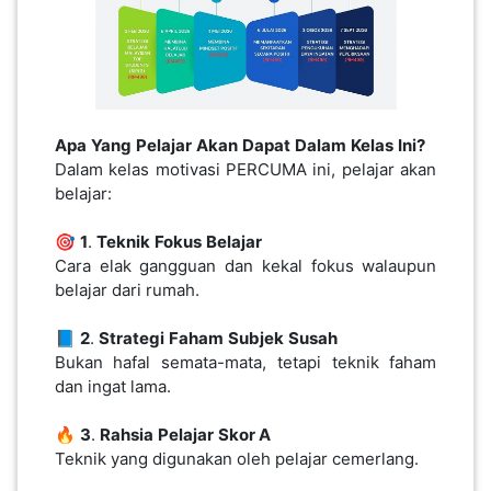
SABAH(0)
SARAWAK(2)
Apa
Yang
Pelajar
Akan
Dapat
Dalam
Kelas
Ini?
Dalam kelas motivasi PERCUMA ini, pelajar akan
JOHOR(8)
belajar:
🎯
1
.
Teknik
Fokus
Belajar
MELAKA(53)
Cara elak gangguan dan kekal fokus walaupun
belajar dari rumah.
PENANG(2)
📘
2
.
Strategi
Faham
Subjek
Susah
Bukan hafal semata-mata, tetapi teknik faham
dan ingat lama.
PERLIS(6)
🔥
3
.
Rahsia
Pelajar
Skor A
Teknik yang digunakan oleh pelajar cemerlang.
KUALA