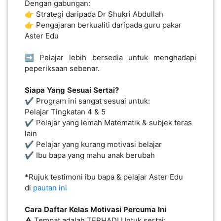
Dengan gabungan:
👉 Strategi daripada Dr Shukri Abdullah
👉 Pengajaran berkualiti daripada guru pakar
Aster Edu
➡️ Pelajar lebih bersedia untuk menghadapi
peperiksaan sebenar.
Siapa
Yang
Sesuai
Sertai?
✔️ Program ini sangat sesuai untuk:
Pelajar Tingkatan 4 & 5
✔️ Pelajar yang lemah Matematik & subjek teras
lain
✔️ Pelajar yang kurang motivasi belajar
✔️ Ibu bapa yang mahu anak berubah
*Rujuk testimoni ibu bapa & pelajar Aster Edu
di
pautan ini
Cara
Daftar
Kelas
Motivasi
Percuma
Ini
⚠️ Tempat adalah TERHAD! Untuk sertai: