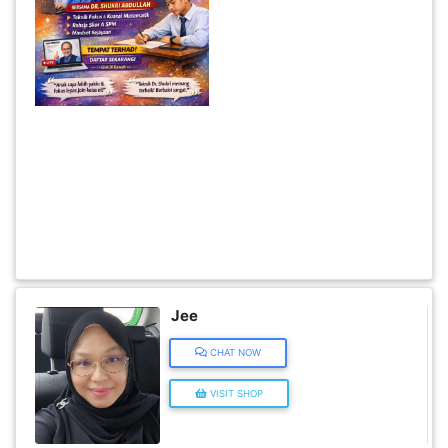
KENDERAAN(6)
ELEKTRONIK(5)
SUKAN/HOBI(2)
PERCUTIAN
&
PELANCONGAN(1)
Jee
RUMAH
CHAT NOW
&
BARANG
VISIT SHOP
PERIBADI(4)