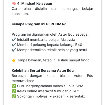
🧠
4
.
Mindset
Kejayaan
LUMPUR(16)
Cara bina disiplin dan semangat belajar
konsisten.
PUTRAJAYA(9)
Kenapa
Program
Ini
PERCUMA?
Program ini dianjurkan oleh Aster Edu sebagai:
LABUAN(2)
✔️ Inisiatif membantu pelajar Malaysia
✔️ Memberi peluang kepada keluarga B40
✔️ Memperkenalkan teknik belajar yang betul
MALAYSIA(82)
👉 Tanpa bayaran, tetapi nilai ilmu sangat tinggi
INDONESIA(1)
Kelebihan
Sertai
Bersama
Aster Edu
Berbeza dengan kelas biasa, Aster Edu
menawarkan:
SINGAPORE(0)
✅ Guru berpengalaman dalam silibus SPM
✅ Kelas online interaktif & mudah diikuti
✅ Sokongan motivasi + akademik serentak.
BRUNEI(0)