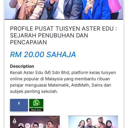
FESYEN
WANITA(0)
PROFILE PUSAT TUISYEN ASTER EDU :
SEJARAH PENUBUHAN DAN
KECANTIKAN(7)
PENCAPAIAN
RM 20.00 SAHAJA
FESYEN
LELAKI(0)
Description
Kenali Aster Edu (M) Sdn Bhd, platform kelas tuisyen
MINYAK
online popular di Malaysia yang membantu ribuan
WANGI(8)
pelajar menguasai Matematik, AddMath, Sains dan
subjek penting sekolah.
PENDIDIKAN(19)
DERMA
DAN