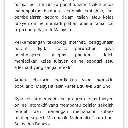
pelajar perlu hadir ke pusat tuisyen fizikal untuk
PEKERJAAN(0)
mendapatkan bantuan akademik tambahan, kini
pembelajaran secara dalam talian atau kelas
tuisyen online menjadi pilihan utama ramai ibu
SERVIS(17)
bapa dan pelajar di Malaysia.
Perkembangan teknologi internet, penggunaan
HARTA
peranti digital serta perubahan gaya
BENDA(1)
pembelajaran selepas pandemik telah
menjadikan kelas tuisyen online sebagai satu
alternatif yang sangat efektif.
LAIN-
LAIN
Antara platform pendidikan yang semakin
KEPERLUAN(16)
popular di Malaysia ialah Aster Edu (M) Sdn Bhd.
Syarikat ini menyediakan program kelas tuisyen
online interaktif yang membantu pelajar sekolah
SELECT NEGERI
rendah dan menengah memahami subjek
penting seperti Matematik, Matematik Tambahan,
Sains dan Bahasa.
SELANGOR(37)