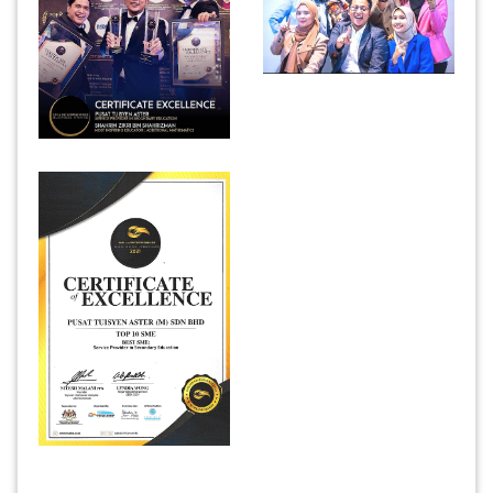
INFAK(0)
TUDUNG(0)
ARTIKEL(14)
PEMBORONG(2)
PRODUK
DIGITAL(29)
MAKANAN(25)
PERNIAGAAN(41)