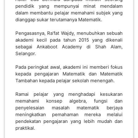
LUMPUR(16)
pendidik yang mempunyai minat mendalam
dalam membantu pelajar memahami subjek yang
dianggap sukar terutamanya Matematik.
PUTRAJAYA(9)
Pengasasnya, Ra’fat Wajdy, menubuhkan sebuah
akademi kecil pada tahun 2015 yang dikenali
LABUAN(2)
sebagai Ankaboot Academy di Shah Alam,
Selangor.
MALAYSIA(82)
Pada peringkat awal, akademi ini memberi fokus
kepada pengajaran Matematik dan Matematik
Tambahan kepada pelajar sekolah menengah.
INDONESIA(1)
Ramai pelajar yang menghadapi kesukaran
memahami konsep algebra, fungsi dan
SINGAPORE(0)
penyelesaian masalah matematik berjaya
meningkatkan pemahaman mereka melalui
pendekatan pengajaran yang lebih mudah dan
praktikal.
BRUNEI(0)