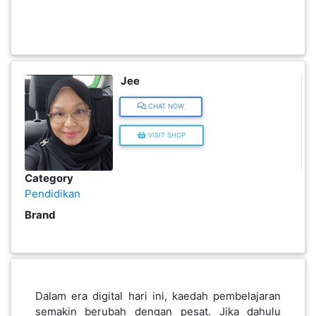
KENDERAAN(6)
ELEKTRONIK(5)
Jee
CHAT NOW
SUKAN/HOBI(2)
VISIT SHOP
PERCUTIAN
Category
&
Pendidikan
PELANCONGAN(1)
Brand
RUMAH
&
BARANG
PERIBADI(4)
Dalam era digital hari ini, kaedah pembelajaran
semakin berubah dengan pesat. Jika dahulu