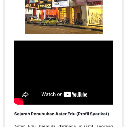
SABAH(0)
SARAWAK(2)
JOHOR(8)
MELAKA(53)
PENANG(2)
PERLIS(6)
Sejarah Penubuhan Aster Edu (Profil Syarikat)
KUALA
Aster Edu bermula daripada inisiatif seorang