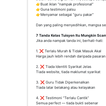
👉Buat iklan “nampak profesional”
PEKERJAAN(0)
👉Guna testimoni palsu
👉Menyamar sebagai “guru pakar”
SERVIS(17)
Dan yang paling menyedihkan, mangsa sel
7
Tanda
Kelas
Tuisyen
Itu
Mungkin
Sca
HARTA
Jika anda nampak tanda ini, berhati-hati:
BENDA(1)
1. ❌ Terlalu Murah & Tidak Masuk Akal
Harga jauh lebih rendah daripada pasaran
LAIN-
LAIN
2. ❌ Tiada Identiti Syarikat Jelas
KEPERLUAN(16)
Tiada website, tiada maklumat syarikat
3. ❌ Guru Tidak Diperkenalkan
Tiada latar belakang atau kelayakan
SELECT NEGERI
4. ❌ Testimoni “Terlalu Cantik”
Semua perfect — tiada bukti sebenar
SELANGOR(37)