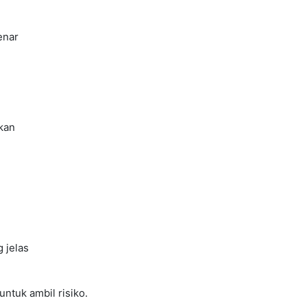
enar
ikan
 jelas
ntuk ambil risiko.