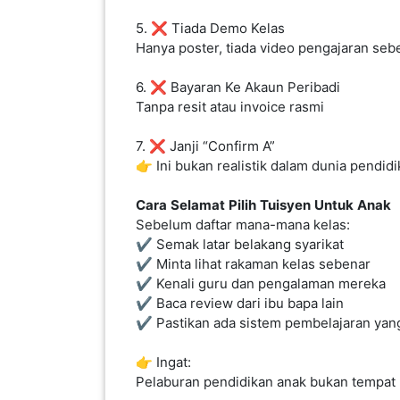
5. ❌ Tiada Demo Kelas
Hanya poster, tiada video pengajaran seb
PAHANG(13)
6. ❌ Bayaran Ke Akaun Peribadi
Tanpa resit atau invoice rasmi
KELANTAN(22)
7. ❌ Janji “Confirm A”
👉 Ini bukan realistik dalam dunia pendid
PERAK(41)
Cara
Selamat
Pilih
Tuisyen
Untuk
Anak
Sebelum daftar mana-mana kelas:
NEGERI
✔️ Semak latar belakang syarikat
SEMBILAN(10)
✔️ Minta lihat rakaman kelas sebenar
✔️ Kenali guru dan pengalaman mereka
✔️ Baca review dari ibu bapa lain
KEDAH(13)
✔️ Pastikan ada sistem pembelajaran yang
👉 Ingat:
TERENGGANU(12)
Pelaburan pendidikan anak bukan tempat u