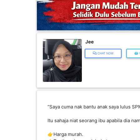
INFAK(0)
TUDUNG(0)
Jee
ARTIKEL(14)
CHAT NOW
V
PEMBORONG(2)
PRODUK
DIGITAL(29)
“Saya cuma nak bantu anak saya lulus S
MAKANAN(25)
Itu sahaja niat seorang ibu apabila dia na
PERNIAGAAN(41)
👉Harga murah.