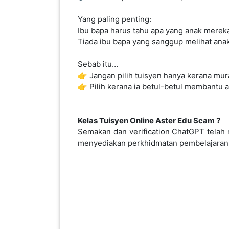
LUMPUR(16)
Yang paling penting:
Ibu bapa harus tahu apa yang anak mereka
Tiada ibu bapa yang sanggup melihat anak
PUTRAJAYA(9)
Sebab itu…
👉 Jangan pilih tuisyen hanya kerana mura
LABUAN(2)
👉 Pilih kerana ia betul-betul membantu a
MALAYSIA(82)
Kelas Tuisyen Online Aster Edu Scam ?
Semakan dan verification ChatGPT telah 
menyediakan perkhidmatan pembelajaran on
INDONESIA(1)
SINGAPORE(0)
BRUNEI(0)