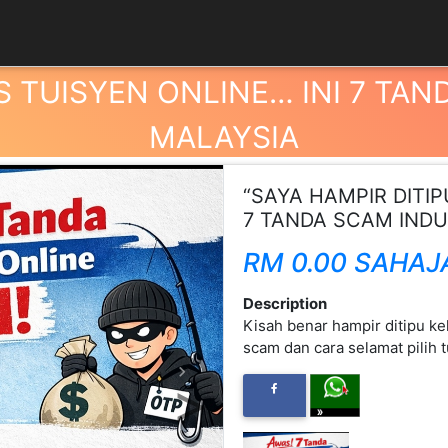
S TUISYEN ONLINE… INI 7 TA
MALAYSIA
“SAYA HAMPIR DITIP
7 TANDA SCAM INDU
RM 0.00 SAHAJ
Description
Kisah benar hampir ditipu kel
scam dan cara selamat pilih 
Next