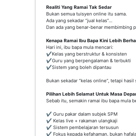
Realiti
Yang
Ramai
Tak
Sedar
SABAH(0)
Bukan semua tuisyen online itu sama.
Ada yang sekadar “jual kelas”…
Dan ada yang benar-benar membimbing pe
SARAWAK(2)
Kenapa
Ramai
Ibu
Bapa
Kini
Lebih
Berha
​​​​​Hari ini, ibu bapa mula mencari:
JOHOR(8)
✔️Kelas yang berstruktur & konsisten
✔️Guru yang berpengalaman & terbukti
✔️Sistem yang boleh dipantau
MELAKA(53)
Bukan sekadar “kelas online”, tetapi hasi
PENANG(2)
Pilihan
Lebih
Selamat
Untuk
Masa
Depa
Sebab itu, semakin ramai ibu bapa mula b
PERLIS(6)
✔️ Guru pakar dalam subjek SPM
✔️ Kelas live + rakaman ulangkaji
✔️ Sistem pembelajaran tersusun
KUALA
✔️ Fokus kepada kefahaman, bukan hafal