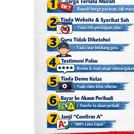
FESYEN
WANITA(0)
KECANTIKAN(7)
FESYEN
LELAKI(0)
MINYAK
WANGI(8)
PENDIDIKAN(19)
DERMA
DAN