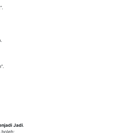
”.
.
”.
njadi
Jadi
.
a boleh: