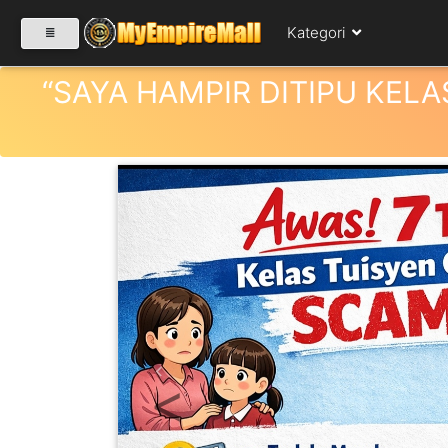
Kategori
“SAYA HAMPIR DITIPU KELA
SELECT CATEGORY
PRODUK(0)
BABIES(0)
KESIHATAN(80)
Previous
PERNIAGAAN
RUNCIT(1)