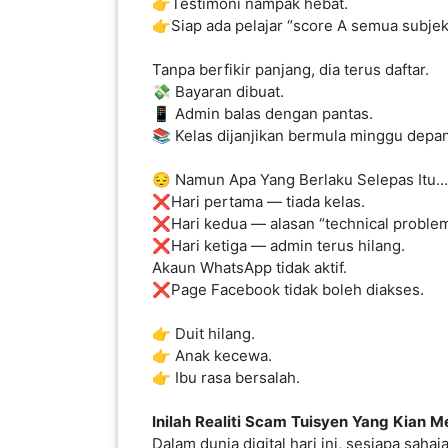
👉Testimoni nampak hebat.
👉Siap ada pelajar “score A semua subjek
KENDERAAN(6)
Tanpa berfikir panjang, dia terus daftar.
💸 Bayaran dibuat.
ELEKTRONIK(5)
📱 Admin balas dengan pantas.
📚 Kelas dijanjikan bermula minggu depan
SUKAN/HOBI(2)
😔 Namun Apa Yang Berlaku Selepas Itu…
❌Hari pertama — tiada kelas.
❌Hari kedua — alasan “technical problem
PERCUTIAN
❌Hari ketiga — admin terus hilang.
&
Akaun WhatsApp tidak aktif.
PELANCONGAN(1)
❌Page Facebook tidak boleh diakses.
👉 Duit hilang.
RUMAH
👉 Anak kecewa.
&
👉 Ibu rasa bersalah.
BARANG
PERIBADI(4)
Inilah
Realiti
Scam
Tuisyen
Yang
Kian
Me
Dalam dunia digital hari ini, sesiapa sahaj