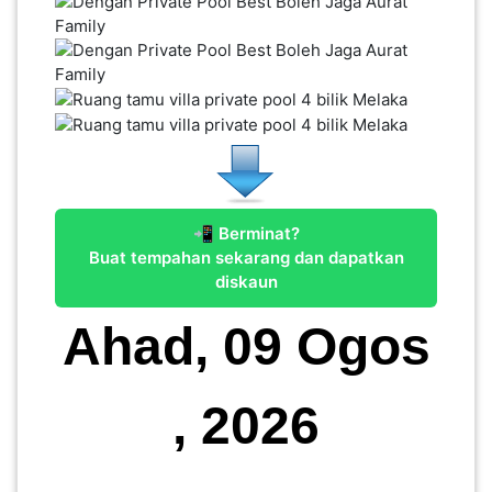
KENDERAAN(6)
ELEKTRONIK(5)
SUKAN/HOBI(2)
📲 Berminat?
PERCUTIAN
Buat tempahan sekarang dan dapatkan
&
diskaun
PELANCONGAN(1)
Ahad, 09 Ogos
RUMAH
&
, 2026
BARANG
PERIBADI(4)