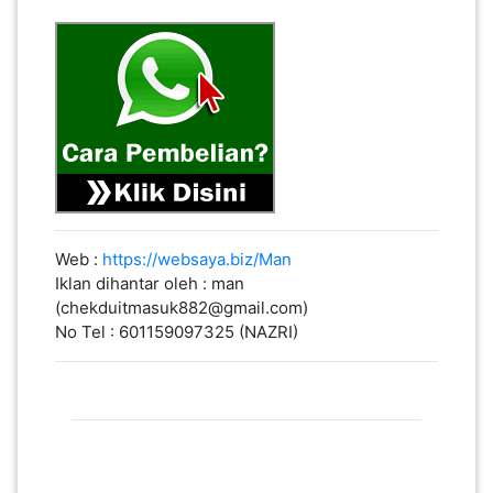
PEKERJAAN(0)
SERVIS(17)
HARTA
BENDA(1)
Web :
https://websaya.biz/Man
LAIN-
Iklan dihantar oleh : man
LAIN
(chekduitmasuk882@gmail.com)
KEPERLUAN(16)
No Tel : 601159097325 (NAZRI)
SELECT NEGERI
SELANGOR(37)