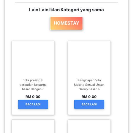
Lain Lain Iklan Kategori yang sama
PAHANG(13)
HOMESTAY
KELANTAN(22)
PERAK(41)
NEGERI
Villa presint 8
Penginapan Villa
SEMBILAN(10)
percutian keluarga
Melaka Sesuai Untuk
besar dengan 6
Group Besar &
RM 0.00
RM 0.00
KEDAH(13)
BACA LAGI
BACA LAGI
TERENGGANU(12)