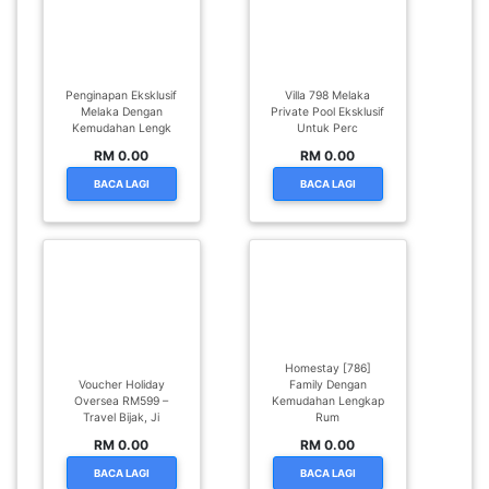
SABAH(0)
Penginapan Eksklusif
Villa 798 Melaka
SARAWAK(2)
Melaka Dengan
Private Pool Eksklusif
Kemudahan Lengk
Untuk Perc
RM 0.00
RM 0.00
JOHOR(8)
BACA LAGI
BACA LAGI
MELAKA(53)
PENANG(2)
Homestay [786]
Voucher Holiday
Family Dengan
Oversea RM599 –
Kemudahan Lengkap
PERLIS(6)
Travel Bijak, Ji
Rum
RM 0.00
RM 0.00
BACA LAGI
BACA LAGI
KUALA