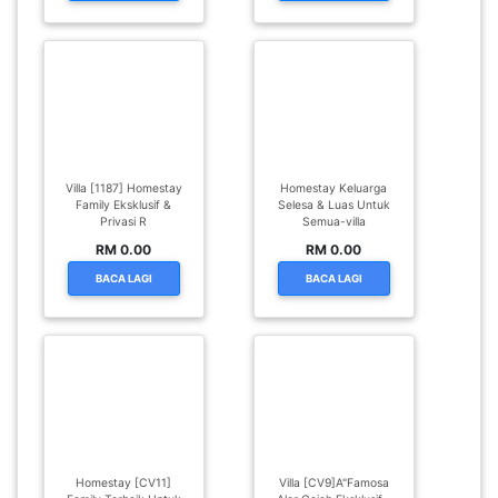
LUMPUR(16)
PUTRAJAYA(9)
LABUAN(2)
Villa [1187] Homestay
Homestay Keluarga
Family Eksklusif &
Selesa & Luas Untuk
Privasi R
Semua-villa
MALAYSIA(82)
RM 0.00
RM 0.00
BACA LAGI
BACA LAGI
INDONESIA(1)
SINGAPORE(0)
BRUNEI(0)
Homestay [CV11]
Villa [CV9]A"Famosa