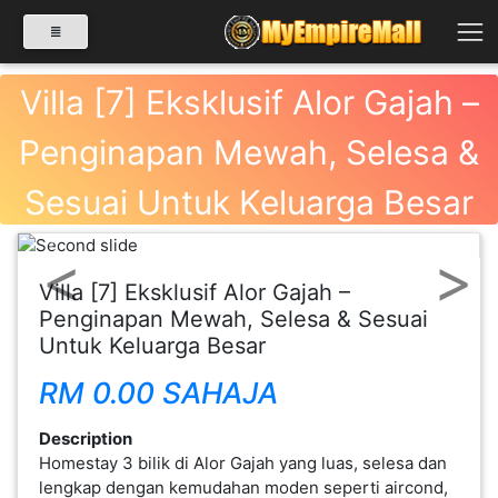
Villa [7] Eksklusif Alor Gajah –
Penginapan Mewah, Selesa &
SELECT CATEGORY
Sesuai Untuk Keluarga Besar
PRODUK(0)
Previous
Next
Villa [7] Eksklusif Alor Gajah –
BABIES(0)
Penginapan Mewah, Selesa & Sesuai
Untuk Keluarga Besar
KESIHATAN(80)
RM 0.00 SAHAJA
Description
PERNIAGAAN
Homestay 3 bilik di Alor Gajah yang luas, selesa dan
RUNCIT(1)
lengkap dengan kemudahan moden seperti aircond,