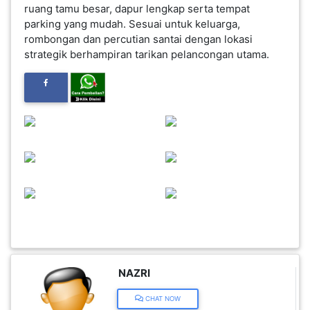
ruang tamu besar, dapur lengkap serta tempat
parking yang mudah. Sesuai untuk keluarga,
FESYEN
rombongan dan percutian santai dengan lokasi
WANITA(0)
strategik berhampiran tarikan pelancongan utama.
KECANTIKAN(7)
FESYEN
LELAKI(0)
MINYAK
WANGI(8)
PENDIDIKAN(19)
NAZRI
DERMA
CHAT NOW
DAN