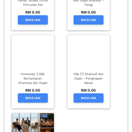
Family Terbaik Untuk
Alor Gajah Eksklusif –
Percutian Kel
Pengi
RM 0.00
RM 0.00
BACA LAGI
BACA LAGI
Homestay 3 Bilik
Villa [7] Eksklusif Alor
Berhampiran
Gajah – Penginapan
A’Famosa Alor Gajah
Mewa
RM 0.00
RM 0.00
BACA LAGI
BACA LAGI