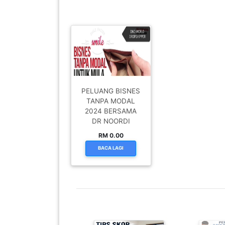
SABAH(0)
SARAWAK(2)
JOHOR(8)
PELUANG BISNES
TANPA MODAL
2024 BERSAMA
MELAKA(53)
DR NOORDI
RM 0.00
BACA LAGI
PENANG(2)
PERLIS(6)
KUALA