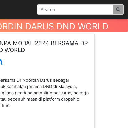
ORDIN DARUS DND WORLD
ANPA MODAL 2024 BERSAMA DR
D WORLD
A
bersama Dr Noordin Darus sebagai
duk kesihatan jenama DND di Malaysia,
ng jana pendapatan online percuma, bekerja
atau sepenuh masa di platform dropship
n Bhd