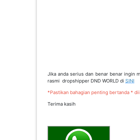
PEKERJAAN(0)
SERVIS(17)
HARTA
BENDA(1)
Jika anda serius dan benar benar ingin 
LAIN-
rasmi dropshipper DND WORLD di
SINI
LAIN
KEPERLUAN(16)
*Pastikan bahagian penting bertanda * di
Terima kasih
SELECT NEGERI
SELANGOR(37)