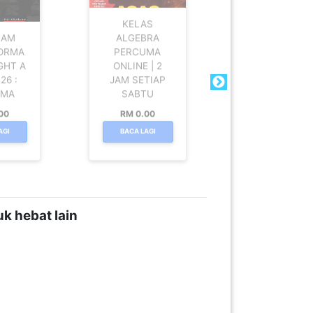
KELAS
KELAS
RAM
ALGEBRA
MOTIVASI
ORMA
PERCUMA
PELAJAR SP
GHT A
ONLINE | 2
+ BONUS
26 :
JAM SETIAP
PERCUMA
UMA
SABTU
2026 |
00
RM 0.00
RM 0.00
AGI
BACA LAGI
BACA LAGI
k hebat lain