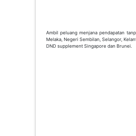
KENDERAAN(6)
ELEKTRONIK(5)
Ambil peluang menjana pendapatan tanpa
Melaka, Negeri Sembilan, Selangor, Kelan
DND supplement Singapore dan Brunei.
SUKAN/HOBI(2)
PERCUTIAN
&
PELANCONGAN(1)
RUMAH
&
BARANG
PERIBADI(4)