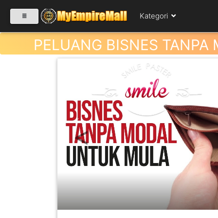
Kategori
PELUANG BISNES TANPA
SELECT CATEGORY
PRODUK(0)
Previous
BABIES(0)
KESIHATAN(80)
PERNIAGAAN
RUNCIT(1)