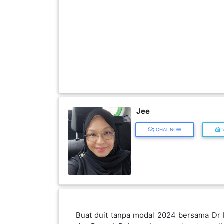
FESYEN
WANITA(0)
KECANTIKAN(7)
FESYEN
LELAKI(0)
Jee
CHAT NOW
V
MINYAK
WANGI(8)
PENDIDIKAN(19)
DERMA
Buat duit tanpa modal 2024 bersama Dr 
DAN