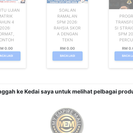
ITU UJIAN
SOALAN
MATRIK
RAMALAN
PROG
AHUN 4
SPM 2026:
TRANSF
2026:
RAHSIA SKOR
SI STRAI
ORMAT,
A DENGAN
SPM 20
ONTOH
TEKN
PERC
M 0.00
RM 0.00
RM 0.
ACA LAGI
BACA LAGI
BACA L
nggah ke Kedai saya untuk melihat pelbagai produ