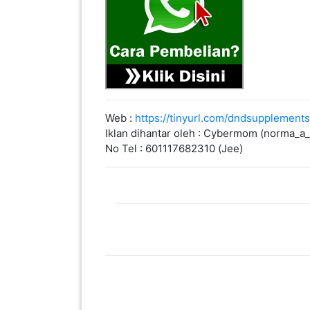
PAHANG(13)
KELANTAN(22)
Web :
https://tinyurl.com/dndsupplements
Iklan dihantar oleh : Cybermom (norma
PERAK(41)
No Tel : 601117682310 (Jee)
NEGERI
SEMBILAN(10)
KEDAH(13)
TERENGGANU(12)