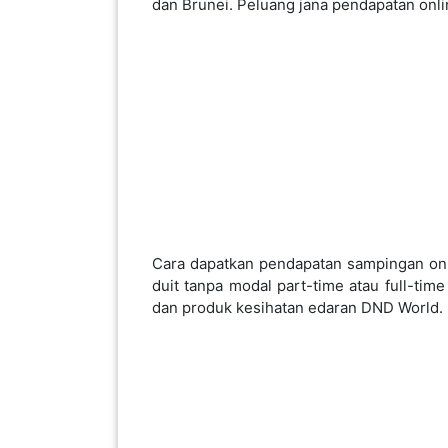
dan Brunei. Peluang jana pendapatan onl
INFAK(0)
TUDUNG(0)
ARTIKEL(14)
PEMBORONG(2)
Cara dapatkan pendapatan sampingan on
PRODUK
duit tanpa modal part-time atau full-ti
DIGITAL(29)
dan produk kesihatan edaran DND World.
MAKANAN(25)
PERNIAGAAN(41)