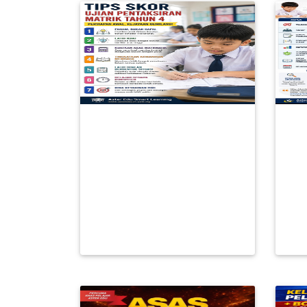
FESYEN
WANITA(0)
KECANTIKAN(7)
TIPS SKOR UJIAN
A
FESYEN
PENTAKSIRAN MATRIK
TA
LELAKI(0)
TAHUN 4 2026
C
RM 0.00
MINYAK
WANGI(8)
BACA LAGI
PENDIDIKAN(19)
DERMA