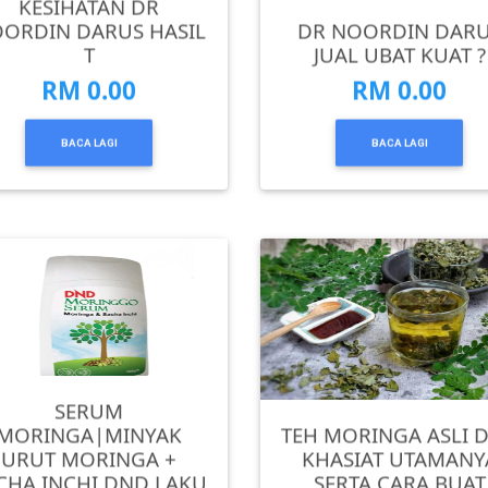
KESIHATAN DR
ORDIN DARUS HASIL
DR NOORDIN DAR
T
JUAL UBAT KUAT ?
RM 0.00
RM 0.00
BACA LAGI
BACA LAGI
SERUM
MORINGA|MINYAK
TEH MORINGA ASLI 
URUT MORINGA +
KHASIAT UTAMANY
CHA INCHI DND LAKU
SERTA CARA BUAT