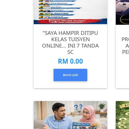
KENDERAAN(6)
“SAYA HAMPIR DITIPU
ELEKTRONIK(5)
KELAS TUISYEN
PR
ONLINE… INI 7 TANDA
A
SC
PE
SUKAN/HOBI(2)
RM 0.00
PERCUTIAN
BACA LAGI
&
PELANCONGAN(1)
RUMAH
&
BARANG
PERIBADI(4)