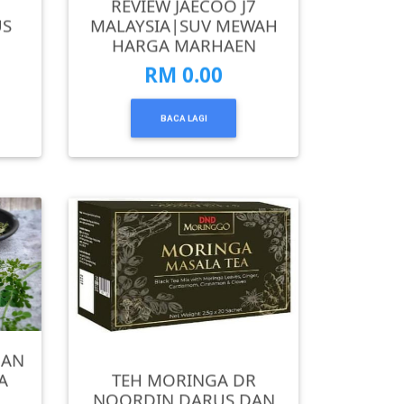
REVIEW JAECOO J7
US
MALAYSIA|SUV MEWAH
HARGA MARHAEN
RM 0.00
BACA LAGI
DAN
A
TEH MORINGA DR
NOORDIN DARUS DAN