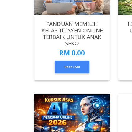
PEKERJAAN(0)
PANDUAN MEMILIH
1
KELAS TUISYEN ONLINE
SERVIS(17)
TERBAIK UNTUK ANAK
SEKO
RM 0.00
HARTA
BENDA(1)
BACA LAGI
LAIN-
LAIN
KEPERLUAN(16)
SELECT
NEGERI