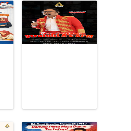
SPM
PROGRAM
 A
TRANSFORMASI
EMA
STRAIGHT A SPM 2026 :
PERCUMA UNTUK PEL
RM 0.00
BACA LAGI