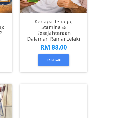
Kenapa Tenaga,
):
Stamina &
P
Kesejahteraan
Dalaman Ramai Lelaki
RM 88.00
BACA LAGI