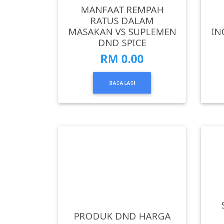
MANFAAT REMPAH
TERENGGANU(12)
RATUS DALAM
MASAKAN VS SUPLEMEN
IN
DND SPICE
SABAH(0)
RM 0.00
SARAWAK(2)
BACA LAGI
JOHOR(8)
MELAKA(53)
PENANG(2)
PERLIS(6)
PRODUK DND HARGA