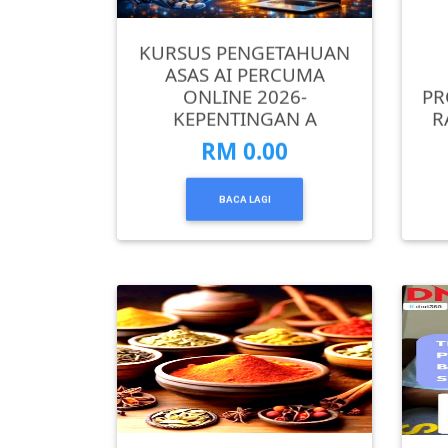
SELANGOR(37)
KURSUS PENGETAHUAN
ASAS AI PERCUMA
ONLINE 2026-
PR
PAHANG(13)
KEPENTINGAN A
R
RM 0.00
KELANTAN(22)
BACA LAGI
PERAK(41)
NEGERI
SEMBILAN(10)
KEDAH(13)