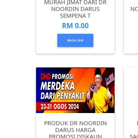
MURAH JIMAT DARI DR
NOORDIN DARUS
NO
KUALA
SEMPENA T
LUMPUR(16)
RM 0.00
PUTRAJAYA(9)
BACA LAGI
LABUAN(2)
MALAYSIA(82)
INDONESIA(1)
SINGAPORE(0)
PRODUK DR NOORDIN
DARUS HARGA
PROMOSI DISKAUN
SA