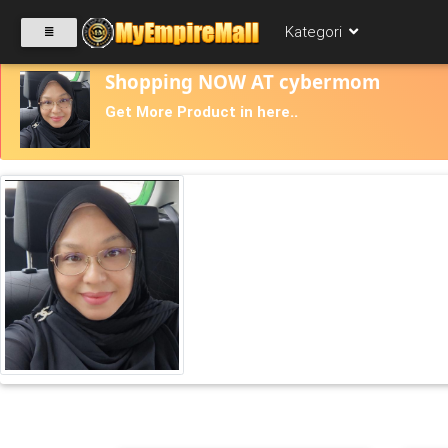
Kategori
Shopping NOW AT cybermom
Get More Product in here..
SELECT
CATEGORY
PRODUK(0)
BABIES(0)
KESIHATAN(80)
PERNIAGAAN
RUNCIT(1)