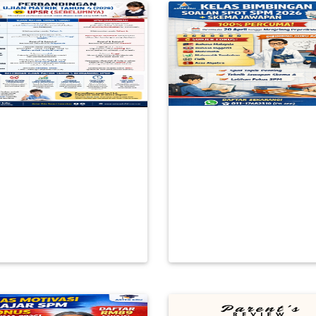
SOALAN RAMALAN 
PA ITU UJIAN MATRIK
2026: RAHSIA SKOR
HUN 4 2026: FORMAT,
DENGAN TEKNIK SK
ONTOH & LANGKAH
J
RM 0.00
RM 0.00
BACA LAGI
BACA LAGI