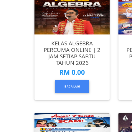
DAN
INFAK(0)
TUDUNG(0)
KELAS ALGEBRA
PERCUMA ONLINE | 2
P
ARTIKEL(14)
JAM SETIAP SABTU
TAHUN 2026
PEMBORONG(2)
RM 0.00
PRODUK
BACA LAGI
DIGITAL(29)
MAKANAN(25)
PERNIAGAAN(41)