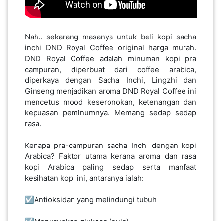
PAHANG(13)
Nah.. sekarang masanya untuk beli kopi sacha
inchi DND Royal Coffee original harga murah.
DND Royal Coffee adalah minuman kopi pra
KELANTAN(22)
campuran, diperbuat dari coffee arabica,
diperkaya dengan Sacha Inchi, Lingzhi dan
Ginseng menjadikan aroma DND Royal Coffee ini
PERAK(41)
mencetus mood keseronokan, ketenangan dan
kepuasan peminumnya. Memang sedap sedap
rasa.
NEGERI
SEMBILAN(10)
Kenapa pra-campuran sacha Inchi dengan kopi
Arabica? Faktor utama kerana aroma dan rasa
kopi Arabica paling sedap serta manfaat
KEDAH(13)
kesihatan kopi ini, antaranya ialah:
☑️Antioksidan yang melindungi tubuh
TERENGGANU(12)