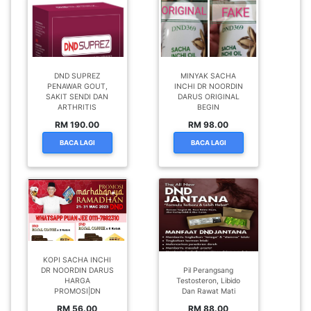
DND SUPREZ
MINYAK SACHA
PENAWAR GOUT,
INCHI DR NOORDIN
SAKIT SENDI DAN
DARUS ORIGINAL
ARTHRITIS
BEGIN
RM 190.00
RM 98.00
BACA LAGI
BACA LAGI
KOPI SACHA INCHI
DR NOORDIN DARUS
Pil Perangsang
HARGA
Testosteron, Libido
PROMOSI|DN
Dan Rawat Mati
RM 56.00
RM 88.00