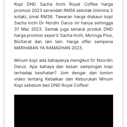
Kopi DND Sacha Inchi Royal Coffee harga
PEKERJAAN(0)
promosi 2023 serendah RM56 sekotak (minima 3
kotak), jimat RM36. Tawaran harga diskaun kopi
Sacha Inchi Dr Nordin Darus ini hanya sehingga
SERVIS(17)
31 Mac 2023. Semak juga senarai produk DND
harga promosi seperti Sacha Inchi, Moringa Plus,
BioSerat dan lain lain. Harga offer sempena
HARTA
MARHABAN YA RAMADHAN 2023.
BENDA(1)
Minum kopi ada bahayanya mengikut Dr Noordin
Darus. Apa bahaya dan kesan sampingan kopi
LAIN-
terhadap kesihatan? Jom dengar dan tonton
LAIN
video tentang Kebaikan dan Keburukan Minum
KEPERLUAN(16)
Kopi sebelum beli DND Royal Coffee!
SELECT NEGERI
SELANGOR(37)