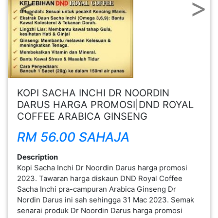
FESYEN
WANITA(0)
KECANTIKAN(7)
FESYEN
KOPI SACHA INCHI DR NOORDIN
LELAKI(0)
DARUS HARGA PROMOSI|DND ROYAL
COFFEE ARABICA GINSENG
MINYAK
RM 56.00 SAHAJA
WANGI(8)
Description
Kopi Sacha Inchi Dr Noordin Darus harga promosi
PENDIDIKAN(19)
2023. Tawaran harga diskaun DND Royal Coffee
Sacha Inchi pra-campuran Arabica Ginseng Dr
Nordin Darus ini sah sehingga 31 Mac 2023. Semak
DERMA
senarai produk Dr Noordin Darus harga promosi
DAN