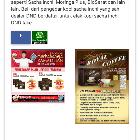
seperti Sacha Inchi, Moringa Plus, BioSerat dan lain
INFAK(0)
lain. Beli dari pengedar kopi sacha inchi yang sah,
dealer DND berdaftar untuk elak kopi sacha inchi
DND fake
TUDUNG(0)
ARTIKEL(14)
PEMBORONG(2)
PRODUK
DIGITAL(29)
MAKANAN(25)
PERNIAGAAN(41)