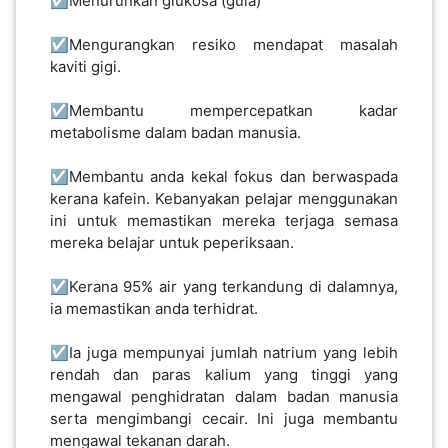
☑️Menurunkan glukosa (gula)
SABAH(0)
☑️Mengurangkan resiko mendapat masalah
kaviti gigi.
SARAWAK(2)
☑️Membantu mempercepatkan kadar
metabolisme dalam badan manusia.
JOHOR(8)
☑️Membantu anda kekal fokus dan berwaspada
kerana kafein. Kebanyakan pelajar menggunakan
ini untuk memastikan mereka terjaga semasa
MELAKA(53)
mereka belajar untuk peperiksaan.
☑️Kerana 95% air yang terkandung di dalamnya,
PENANG(2)
ia memastikan anda terhidrat.
​​​​​☑️Ia juga mempunyai jumlah natrium yang lebih
PERLIS(6)
rendah dan paras kalium yang tinggi yang
mengawal penghidratan dalam badan manusia
serta mengimbangi cecair. Ini juga membantu
KUALA
mengawal tekanan darah.