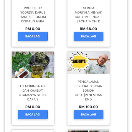
PRODUK DR
SERUM
NOORDIN DARUS
MORINGA|MINYAK
HARGA PROMOSI
URUT MORINGA +
DISKAUN HEBA
SACHA INCHI D
RM 0.00
RM 68.00
BACA LAGI
BACA LAGI
PENGALAMAN
TEH MORINGA ASLI
BERUBAT DENGAN
DAN KHASIAT
BOMOH
UTAMANYA SERTA
GOUT|PENEMUAN
CARA B
DND
RM 0.00
RM 190.00
BACA LAGI
BACA LAGI