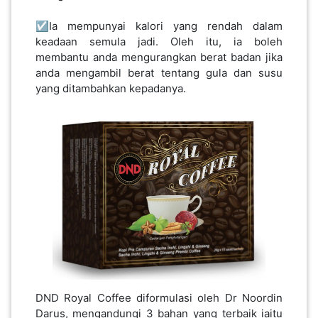
LUMPUR(16)
☑️Ia mempunyai kalori yang rendah dalam
keadaan semula jadi. Oleh itu, ia boleh
membantu anda mengurangkan berat badan jika
PUTRAJAYA(9)
anda mengambil berat tentang gula dan susu
yang ditambahkan kepadanya.
LABUAN(2)
MALAYSIA(82)
INDONESIA(1)
SINGAPORE(0)
BRUNEI(0)
DND Royal Coffee diformulasi oleh Dr Noordin
Darus, mengandungi 3 bahan yang terbaik iaitu