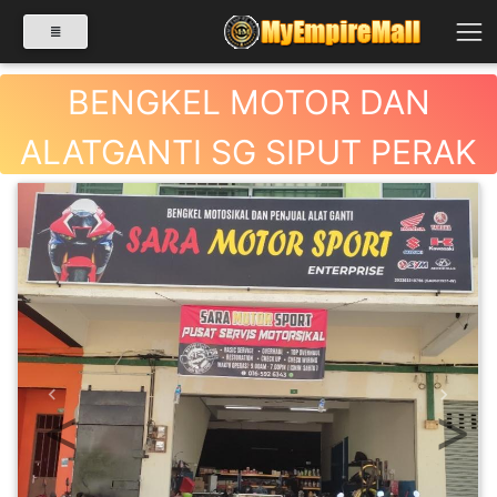
BENGKEL MOTOR DAN
ALATGANTI SG SIPUT PERAK
SELECT CATEGORY
PRODUK(0)
BABIES(0)
KESIHATAN(80)
PERNIAGAAN
Previous
Next
RUNCIT(1)