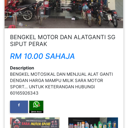
FESYEN
WANITA(0)
KECANTIKAN(7)
FESYEN
BENGKEL MOTOR DAN ALATGANTI SG
LELAKI(0)
SIPUT PERAK
RM 10.00 SAHAJA
MINYAK
WANGI(8)
Description
BENGKEL MOTOSIKAL DAN MENJUAL ALAT GANTI
DENGAN HARGA MAMPU MILIK SARA MOTOR
PENDIDIKAN(19)
SPORT... UNTUK KETERANGAN HUBUNGI
60165926343
DERMA
DAN