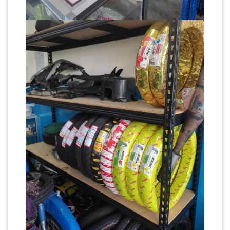
LUMPUR(16)
PUTRAJAYA(9)
LABUAN(2)
MALAYSIA(82)
INDONESIA(1)
SINGAPORE(0)
BRUNEI(0)