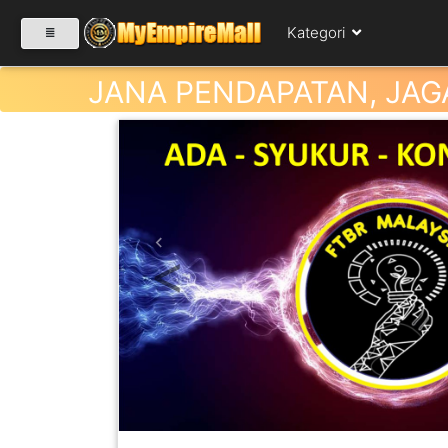
Kategori
JANA PENDAPATAN, JAG
SELECT CATEGORY
PRODUK(0)
Previous
BABIES(0)
KESIHATAN(80)
PERNIAGAAN
RUNCIT(1)