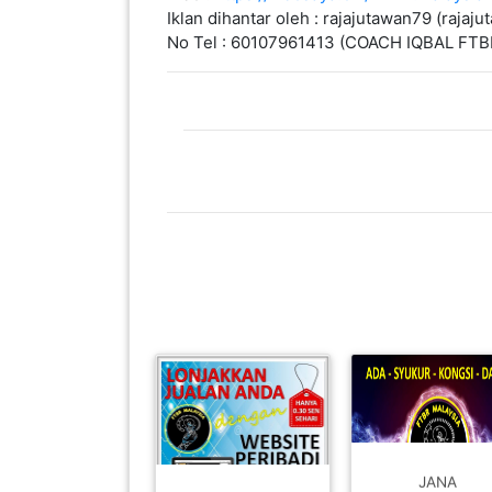
LUMPUR(16)
Iklan dihantar oleh : rajajutawan79 (raja
No Tel : 60107961413 (COACH IQBAL FTB
PUTRAJAYA(9)
LABUAN(2)
MALAYSIA(82)
INDONESIA(1)
SINGAPORE(0)
BRUNEI(0)
JANA