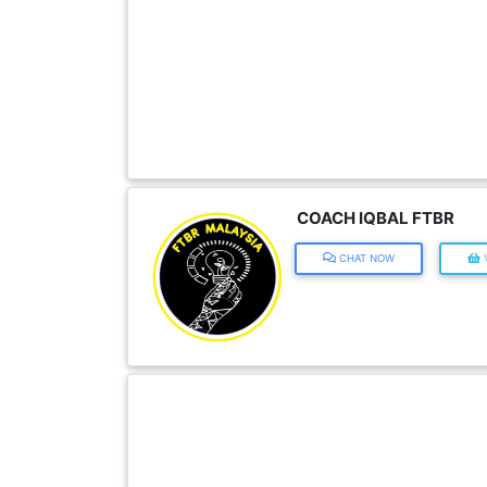
FESYEN
WANITA(0)
KECANTIKAN(7)
FESYEN
COACH IQBAL FTBR
LELAKI(0)
CHAT NOW
V
MINYAK
WANGI(8)
PENDIDIKAN(19)
DERMA
DAN