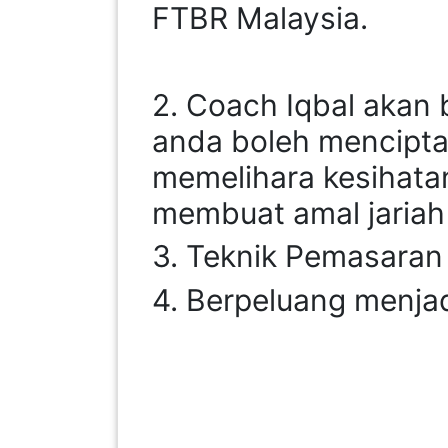
FTBR Malaysia.
PEKERJAAN(0)
SERVIS(17)
2. Coach Iqbal akan
anda boleh mencipta
HARTA
memelihara kesihata
BENDA(1)
membuat amal jariah 
LAIN-
3. Teknik Pemasaran
LAIN
4. Berpeluang menja
KEPERLUAN(16)
SELECT NEGERI
SELANGOR(37)