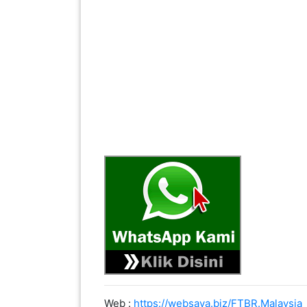
SABAH(0)
SARAWAK(2)
JOHOR(8)
MELAKA(53)
PENANG(2)
PERLIS(6)
KUALA
Web :
https://websaya.biz/FTBR.Malaysia