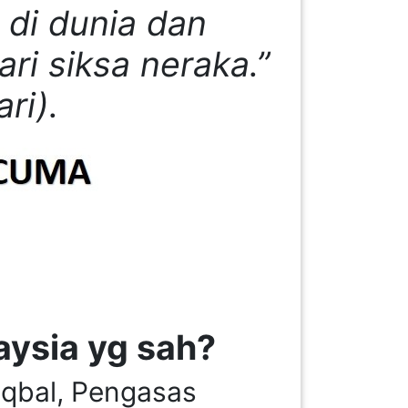
 di dunia dan
ari siksa neraka.”
ri).
aysia yg sah?
Iqbal, Pengasas