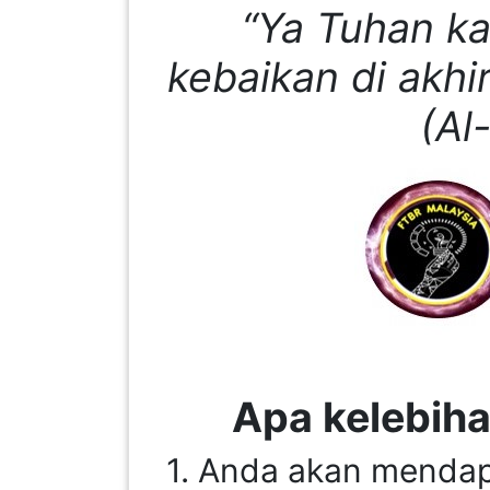
“Ya Tuhan ka
KENDERAAN(6)
kebaikan di akhir
(Al
ELEKTRONIK(5)
SUKAN/HOBI(2)
PERCUTIAN
&
PELANCONGAN(1)
RUMAH
&
Apa kelebiha
BARANG
PERIBADI(4)
1. Anda akan mendap