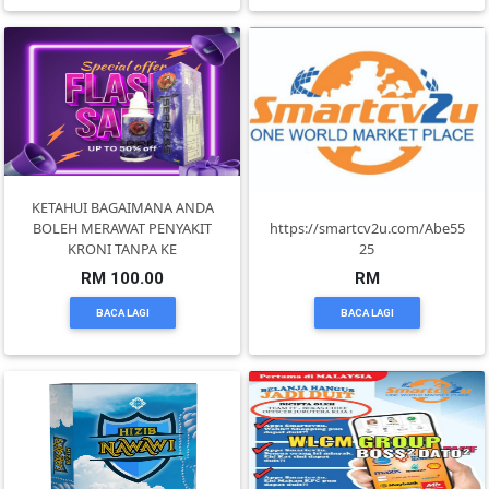
KENDERAAN(6)
ELEKTRONIK(5)
SUKAN/HOBI(2)
KETAHUI BAGAIMANA ANDA
BOLEH MERAWAT PENYAKIT
https://smartcv2u.com/Abe55
KRONI TANPA KE
25
PERCUTIAN
RM 100.00
RM
&
BACA LAGI
BACA LAGI
PELANCONGAN(1)
RUMAH
&
BARANG
PERIBADI(4)