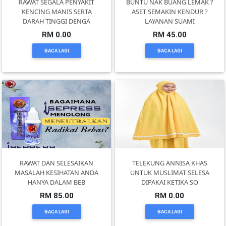
RAWAT SEGALA PENYAKIT
BUNTU NAK BUANG LEMAK ?
DAN
KENCING MANIS SERTA
ASET SEMAKIN KENDUR ?
INFAK(0)
DARAH TINGGI DENGA
LAYANAN SUAMI
RM 0.00
RM 45.00
BACA LAGI
BACA LAGI
TUDUNG(0)
ARTIKEL(14)
PEMBORONG(2)
PRODUK
DIGITAL(29)
RAWAT DAN SELESAIKAN
TELEKUNG ANNISA KHAS
MASALAH KESIHATAN ANDA
UNTUK MUSLIMAT SELESA
HANYA DALAM BEB
DIPAKAI KETIKA SO
MAKANAN(25)
RM 85.00
RM 0.00
BACA LAGI
BACA LAGI
PERNIAGAAN(41)