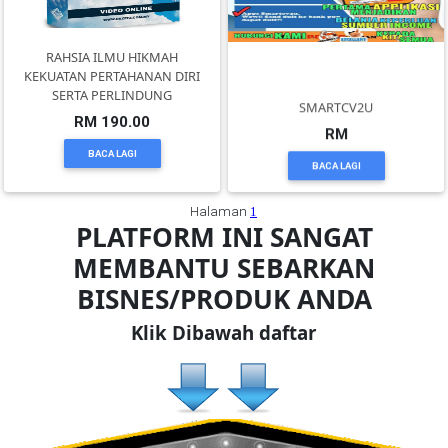
PEKERJAAN(0)
RAHSIA ILMU HIKMAH
KEKUATAN PERTAHANAN DIRI
SERTA PERLINDUNG
SMARTCV2U
SERVIS(17)
RM 190.00
RM
BACA LAGI
BACA LAGI
HARTA
BENDA(1)
Halaman
1
PLATFORM INI SANGAT
MEMBANTU SEBARKAN
LAIN-
LAIN
BISNES/PRODUK ANDA
KEPERLUAN(16)
Klik Dibawah daftar
SELECT
NEGERI