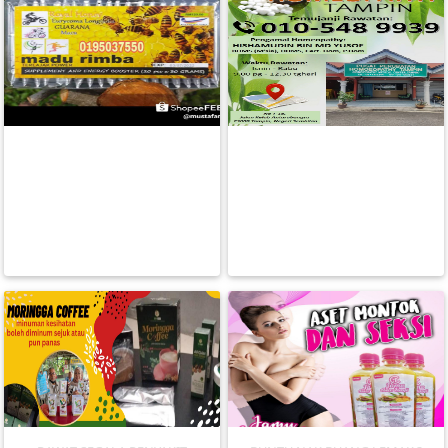
PUSAT PERUBATAN
Madu Rimba
HOMEOPATHY TAMPIN
FESYEN
RM 120.00
RM 0.00
WANITA(0)
BACA LAGI
BACA LAGI
KECANTIKAN(7)
FESYEN
LELAKI(0)
MINYAK
WANGI(8)
PENDIDIKAN(19)
DERMA