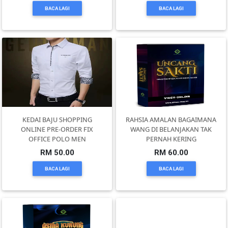
BACA LAGI
BACA LAGI
SELANGOR(37)
PAHANG(13)
KELANTAN(22)
PERAK(41)
KEDAI BAJU SHOPPING
RAHSIA AMALAN BAGAIMANA
ONLINE PRE-ORDER FIX
WANG DI BELANJAKAN TAK
OFFICE POLO MEN
PERNAH KERING
RM 50.00
RM 60.00
NEGERI
SEMBILAN(10)
BACA LAGI
BACA LAGI
KEDAH(13)