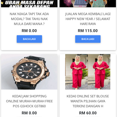
PEKERJAAN(0)
NAK NIAGA TAPI TAK ADA
JUALAN MEGA KEMBALI LAGI
MODAL? TAK TAHU NAK
HAPPY NEW YEAR / SELAMAT
MULA DARI MANA ?
HARI RAYA
SERVIS(17)
RM 0.00
RM 115.00
BACA LAGI
BACA LAGI
HARTA
BENDA(1)
LAIN-
LAIN
KEPERLUAN(16)
KEDAI JAM SHOPPING
KEDAI ONLINE SET BLOUSE
ONLINE MURAH-MURAH FREE
WANITA PILIHAN GAYA
SELECT
POS GSHOCK GST860
TERKINI DANGAN H
NEGERI
RM 0.00
RM 60.00