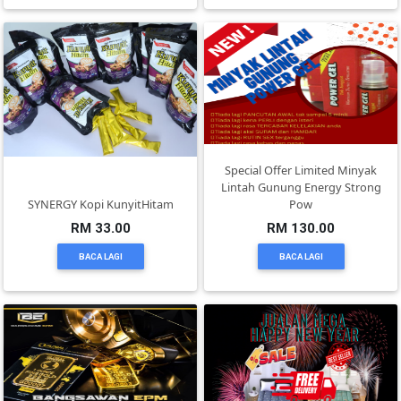
KENDERAAN(6)
ELEKTRONIK(5)
SUKAN/HOBI(2)
Special Offer Limited Minyak
Lintah Gunung Energy Strong
SYNERGY Kopi KunyitHitam
Pow
PERCUTIAN
RM 33.00
RM 130.00
&
BACA LAGI
BACA LAGI
PELANCONGAN(1)
RUMAH
&
BARANG
PERIBADI(4)