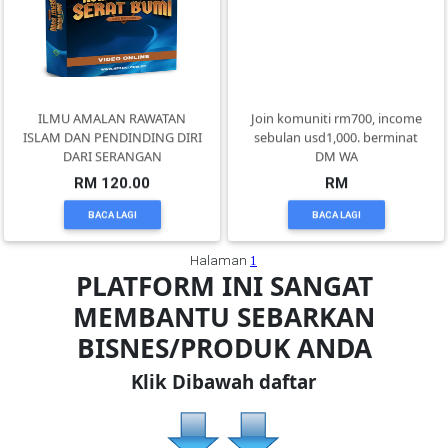
TERENGGANU(12)
SABAH(0)
ILMU AMALAN RAWATAN
Join komuniti rm700, income
ISLAM DAN PENDINDING DIRI
sebulan usd1,000. berminat
DARI SERANGAN
DM WA
SARAWAK(2)
RM 120.00
RM
BACA LAGI
BACA LAGI
JOHOR(8)
Halaman
1
PLATFORM INI SANGAT
MELAKA(53)
MEMBANTU SEBARKAN
BISNES/PRODUK ANDA
PENANG(2)
Klik Dibawah daftar
PERLIS(6)