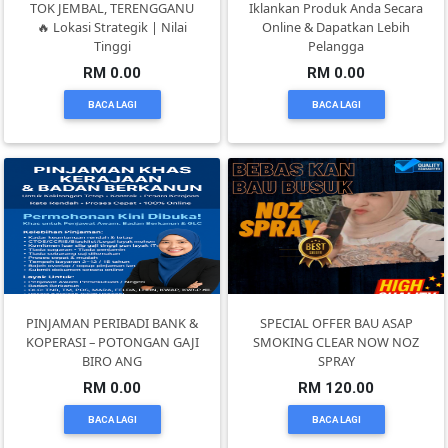
TOK JEMBAL, TERENGGANU
Iklankan Produk Anda Secara
DAN
🔥 Lokasi Strategik | Nilai
Online & Dapatkan Lebih
INFAK(0)
Tinggi
Pelangga
RM 0.00
RM 0.00
BACA LAGI
BACA LAGI
TUDUNG(0)
ARTIKEL(14)
PEMBORONG(2)
PRODUK
DIGITAL(29)
PINJAMAN PERIBADI BANK &
SPECIAL OFFER BAU ASAP
KOPERASI – POTONGAN GAJI
SMOKING CLEAR NOW NOZ
BIRO ANG
SPRAY
MAKANAN(25)
RM 0.00
RM 120.00
BACA LAGI
BACA LAGI
PERNIAGAAN(41)