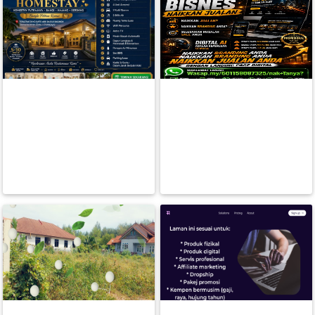
FESYEN
WANITA(0)
KECANTIKAN(7)
KAK PAH HOMESTAY
SERVICE ACOND TERUS
PENGINAPAN YANG LENGKAP
KERUMAH ANDA - HUBUNGI
PERCUTIAN ANDA SEKE
KAMI UNTUK KHIMAT
FESYEN
RM 0.00
RM 0.00
LELAKI(0)
BACA LAGI
BACA LAGI
MINYAK
WANGI(8)
PENDIDIKAN(19)
DERMA