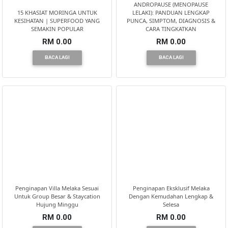
ANDROPAUSE (MENOPAUSE
15 KHASIAT MORINGA UNTUK
LELAKI): PANDUAN LENGKAP
KESIHATAN | SUPERFOOD YANG
PUNCA, SIMPTOM, DIAGNOSIS &
SEMAKIN POPULAR
CARA TINGKATKAN
RM 0.00
RM 0.00
BACA LAGI
BACA LAGI
Penginapan Villa Melaka Sesuai
Penginapan Eksklusif Melaka
Untuk Group Besar & Staycation
Dengan Kemudahan Lengkap &
Hujung Minggu
Selesa
RM 0.00
RM 0.00