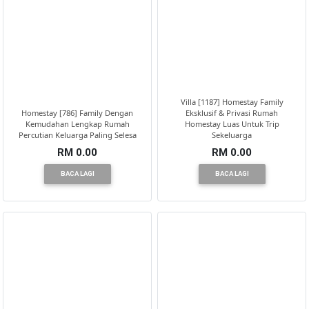
Villa [1187] Homestay Family
Homestay [786] Family Dengan
Eksklusif & Privasi Rumah
Kemudahan Lengkap Rumah
Homestay Luas Untuk Trip
Percutian Keluarga Paling Selesa
Sekeluarga
RM 0.00
RM 0.00
BACA LAGI
BACA LAGI