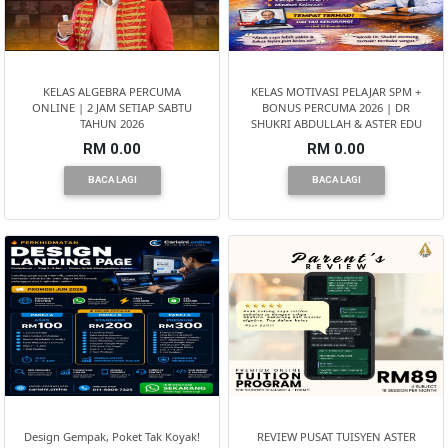
TERENGGANU(12)
SABAH(0)
KELAS ALGEBRA PERCUMA
KELAS MOTIVASI PELAJAR SPM +
ONLINE | 2 JAM SETIAP SABTU
BONUS PERCUMA 2026 | DR
TAHUN 2026
SHUKRI ABDULLAH & ASTER EDU
SARAWAK(2)
RM 0.00
RM 0.00
BACA LAGI
BACA LAGI
JOHOR(8)
MELAKA(53)
PENANG(2)
PERLIS(6)
Design Gempak, Poket Tak Koyak!
REVIEW PUSAT TUISYEN ASTER