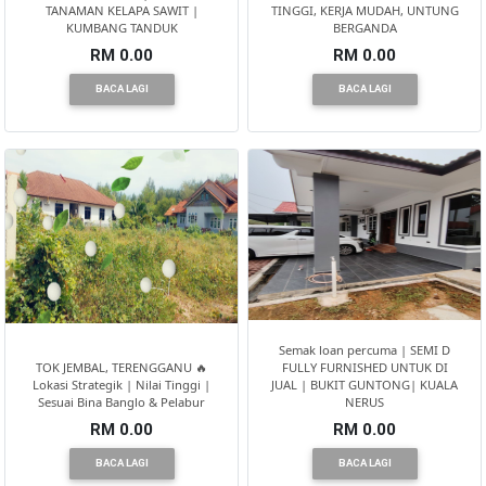
TANAMAN KELAPA SAWIT |
TINGGI, KERJA MUDAH, UNTUNG
KUMBANG TANDUK
BERGANDA
RM 0.00
RM 0.00
BACA LAGI
BACA LAGI
Semak loan percuma | SEMI D
TOK JEMBAL, TERENGGANU 🔥
FULLY FURNISHED UNTUK DI
Lokasi Strategik | Nilai Tinggi |
JUAL | BUKIT GUNTONG| KUALA
Sesuai Bina Banglo & Pelabur
NERUS
RM 0.00
RM 0.00
BACA LAGI
BACA LAGI