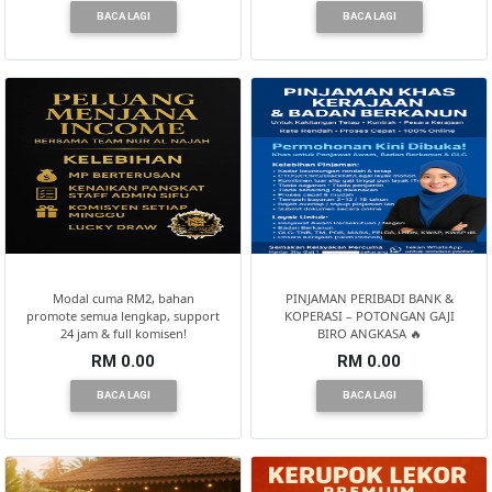
BACA LAGI
BACA LAGI
Modal cuma RM2, bahan
PINJAMAN PERIBADI BANK &
promote semua lengkap, support
KOPERASI – POTONGAN GAJI
24 jam & full komisen!
BIRO ANGKASA 🔥
RM 0.00
RM 0.00
BACA LAGI
BACA LAGI