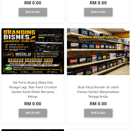
RM 0.00
RM 0.00
BACA LAGI
BACA LAGI
PEKERJAAN(0)
SERVIS(17)
HARTA
BENDA(1)
LAIN-
Tak Perlu Buang Masa Dan
LAIN
Tenaga Lagi. Biar Kami Uruskan
Buat Kerja Rumah 3x Lebih
KEPERLUAN(16)
Sambil Anda Rileks Bersama
Pantas Sambil Menjimatkan
Keluar
Tenaga Anda.
RM 0.00
RM 0.00
BACA LAGI
BACA LAGI
SELECT
NEGERI