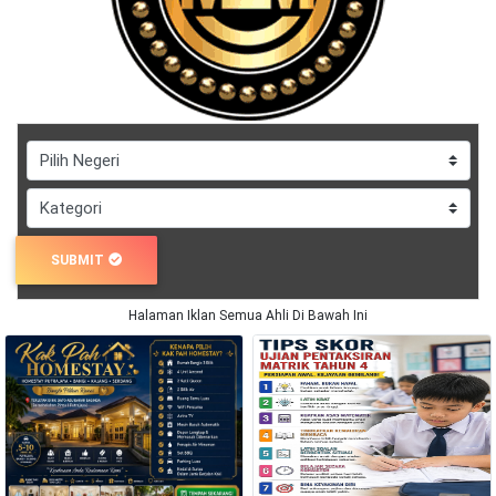
DAN
INFAK(0)
TUDUNG(0)
ARTIKEL(14)
PEMBORONG(2)
SUBMIT
Halaman Iklan Semua Ahli Di Bawah Ini
PRODUK
DIGITAL(29)
MAKANAN(25)
PERNIAGAAN(41)