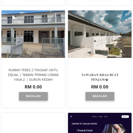
RUMAH TERES 2 TINGKAT UNTU
DIJUAL | TAMAN PERMAI UTAMA
𝐓𝐀𝐖𝐀𝐑𝐀𝐍 𝐊𝐇𝐀𝐒 𝐁𝐔𝐀𝐓
FASA 2. | GURUN KEDAH
𝐏𝐄𝐍𝐉𝐀𝐖�
RM 0.00
RM 0.00
BACA LAGI
BACA LAGI