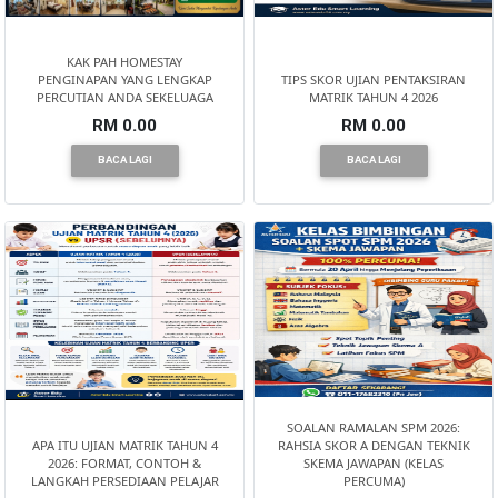
KAK PAH HOMESTAY
KENDERAAN(6)
PENGINAPAN YANG LENGKAP
TIPS SKOR UJIAN PENTAKSIRAN
PERCUTIAN ANDA SEKELUAGA
MATRIK TAHUN 4 2026
RM 0.00
RM 0.00
ELEKTRONIK(5)
BACA LAGI
BACA LAGI
SUKAN/HOBI(2)
PERCUTIAN
&
PELANCONGAN(1)
RUMAH
&
SOALAN RAMALAN SPM 2026:
APA ITU UJIAN MATRIK TAHUN 4
RAHSIA SKOR A DENGAN TEKNIK
BARANG
2026: FORMAT, CONTOH &
SKEMA JAWAPAN (KELAS
PERIBADI(4)
LANGKAH PERSEDIAAN PELAJAR
PERCUMA)