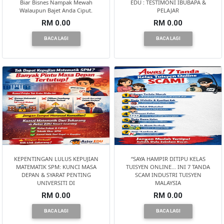
Biar Bisnes Nampak Mewah
EDU : TESTIMONI IBUBAPA &
Walaupun Bajet Anda Ciput.
PELAJAR
KUALA
RM 0.00
RM 0.00
LUMPUR(16)
BACA LAGI
BACA LAGI
PUTRAJAYA(9)
LABUAN(2)
MALAYSIA(82)
KEPENTINGAN LULUS KEPUJIAN
“SAYA HAMPIR DITIPU KELAS
INDONESIA(1)
MATEMATIK SPM: KUNCI MASA
TUISYEN ONLINE… INI 7 TANDA
DEPAN & SYARAT PENTING
SCAM INDUSTRI TUISYEN
UNIVERSITI DI
MALAYSIA
RM 0.00
RM 0.00
SINGAPORE(0)
BACA LAGI
BACA LAGI