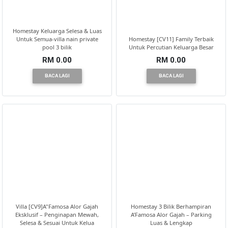
Homestay Keluarga Selesa & Luas
Untuk Semua-villa nain private
Homestay [CV11] Family Terbaik
pool 3 bilik
Untuk Percutian Keluarga Besar
RM 0.00
RM 0.00
BACA LAGI
BACA LAGI
Villa [CV9]A"Famosa Alor Gajah
Homestay 3 Bilik Berhampiran
Eksklusif – Penginapan Mewah,
A’Famosa Alor Gajah – Parking
Selesa & Sesuai Untuk Kelua
Luas & Lengkap