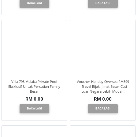
BACA LAGI
BACA LAGI
Villa 798 Melaka Private Pool
Voucher Holiday Oversea RM599
Eksklusif Untuk Percutian Family
– Travel Bijak, Jimat Besar, Cuti
Besar
Luar Negara Lebih Mudah!
RM 0.00
RM 0.00
BACA LAGI
BACA LAGI