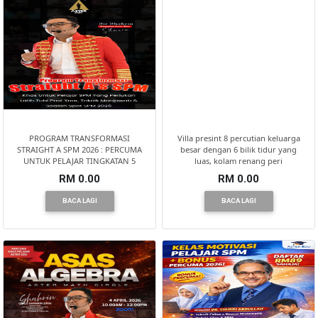
SELANGOR(37)
PAHANG(13)
KELANTAN(22)
PROGRAM TRANSFORMASI
Villa presint 8 percutian keluarga
STRAIGHT A SPM 2026 : PERCUMA
besar dengan 6 bilik tidur yang
UNTUK PELAJAR TINGKATAN 5
luas, kolam renang peri
PERAK(41)
RM 0.00
RM 0.00
BACA LAGI
BACA LAGI
NEGERI
SEMBILAN(10)
KEDAH(13)