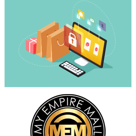
FESYEN
WANITA(0)
KECANTIKAN(7)
FESYEN
LELAKI(0)
MINYAK
WANGI(8)
PENDIDIKAN(19)
DERMA